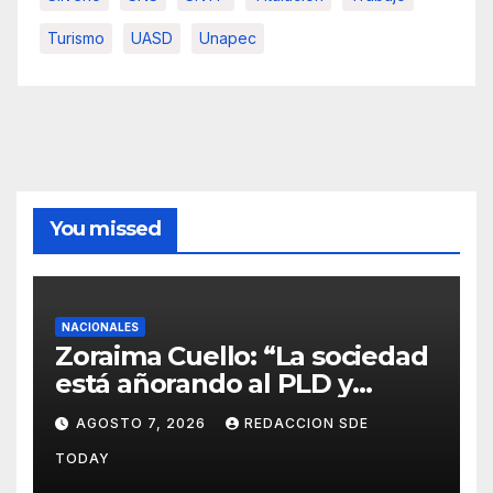
Turismo
UASD
Unapec
You missed
NACIONALES
Zoraima Cuello: “La sociedad
está añorando al PLD y
nuestro deber es comunicar
AGOSTO 7, 2026
REDACCION SDE
con la verdad y las
TODAY
evidencias”