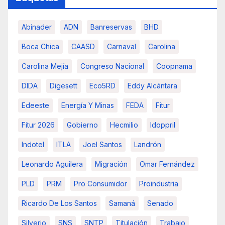
Abinader
ADN
Banreservas
BHD
Boca Chica
CAASD
Carnaval
Carolina
Carolina Mejía
Congreso Nacional
Coopnama
DIDA
Digesett
Eco5RD
Eddy Alcántara
Edeeste
Energía Y Minas
FEDA
Fitur
Fitur 2026
Gobierno
Hecmilio
Idoppril
Indotel
ITLA
Joel Santos
Landrón
Leonardo Aguilera
Migración
Omar Fernández
PLD
PRM
Pro Consumidor
Proindustria
Ricardo De Los Santos
Samaná
Senado
Silverio
SNS
SNTP
Titulación
Trabajo