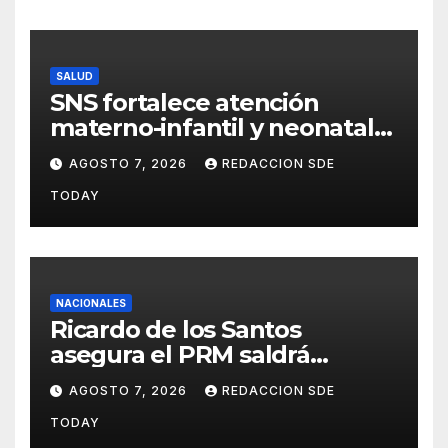
SALUD
SNS fortalece atención
materno-infantil y neonatal
con nuevas estrategias y
AGOSTO 7, 2026
REDACCION SDE
avances en la Red Pública de
TODAY
Salud
NACIONALES
Ricardo de los Santos
asegura el PRM saldrá
fortalecido del proceso
AGOSTO 7, 2026
REDACCION SDE
interno para escoger nuevas
TODAY
autoridades