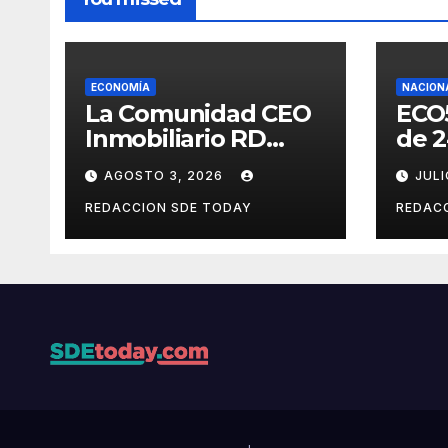
ECONOMÍA
NACION
La Comunidad CEO
ECO
Inmobiliario RD
de 2
celebra su segundo
limp
AGOSTO 3, 2026
JULI
aniversario
dife
consolidando una
prov
REDACCION SDE TODAY
REDAC
cultura de alianza y
muni
colaboración