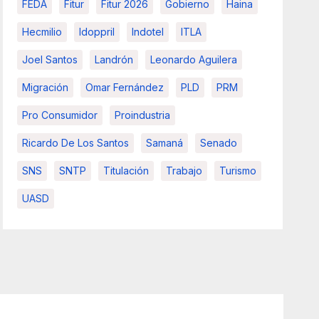
FEDA
Fitur
Fitur 2026
Gobierno
Haina
Hecmilio
Idoppril
Indotel
ITLA
Joel Santos
Landrón
Leonardo Aguilera
Migración
Omar Fernández
PLD
PRM
Pro Consumidor
Proindustria
Ricardo De Los Santos
Samaná
Senado
SNS
SNTP
Titulación
Trabajo
Turismo
UASD