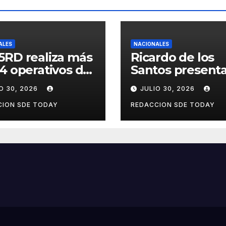
ALES
NACIONALES
5RD realiza más
Ricardo de los
4 operativos de
Santos present
ieza en
balance de gest
O 30, 2026
JULIO 30, 2026
rentes
con 416 iniciativ
incias y
aprobadas y
CION SDE TODAY
REDACCION SDE TODAY
cipios del país
avances históri
en el Senado