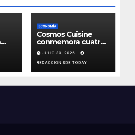
ECONOMÍA
Cosmos Cuisine
a
conmemora cuatro
ión
años con nueva
JULIO 30, 2026
as
administración y
nuevos sabores
REDACCION SDE TODAY
cos