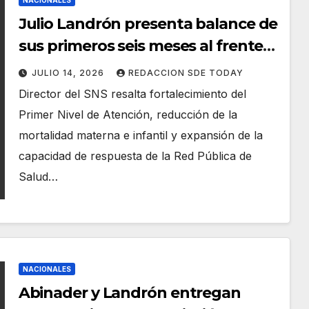
NACIONALES
Julio Landrón presenta balance de
sus primeros seis meses al frente
del SNS; destaca avances en
JULIO 14, 2026
REDACCION SDE TODAY
producción, salud mental y Red
Director del SNS resalta fortalecimiento del
Nacional de Trauma
Primer Nivel de Atención, reducción de la
mortalidad materna e infantil y expansión de la
capacidad de respuesta de la Red Pública de
Salud…
NACIONALES
Abinader y Landrón entregan