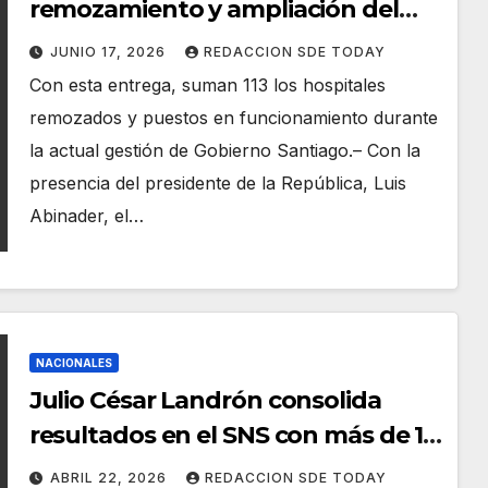
remozamiento y ampliación del
Hospital Periférico Dr. Antonio
JUNIO 17, 2026
REDACCION SDE TODAY
Trueba en Santiago
Con esta entrega, suman 113 los hospitales
remozados y puestos en funcionamiento durante
la actual gestión de Gobierno Santiago.– Con la
presencia del presidente de la República, Luis
Abinader, el…
NACIONALES
Julio César Landrón consolida
resultados en el SNS con más de 12
millones de atenciones en 100 días
ABRIL 22, 2026
REDACCION SDE TODAY