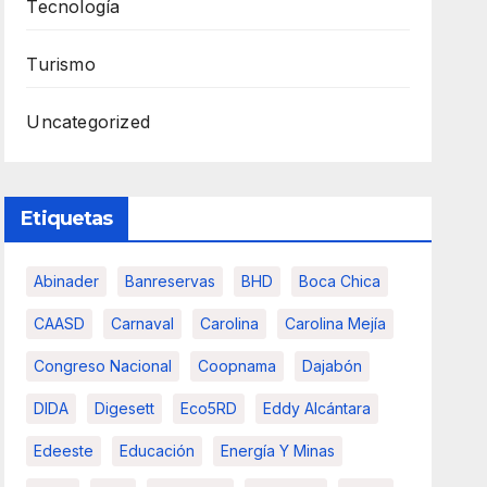
Tecnología
Turismo
Uncategorized
Etiquetas
Abinader
Banreservas
BHD
Boca Chica
CAASD
Carnaval
Carolina
Carolina Mejía
Congreso Nacional
Coopnama
Dajabón
DIDA
Digesett
Eco5RD
Eddy Alcántara
Edeeste
Educación
Energía Y Minas