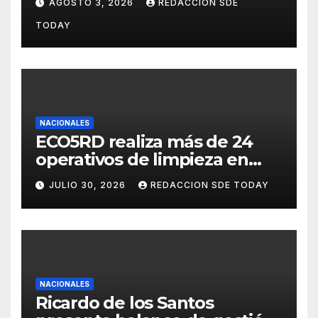
AGOSTO 3, 2026
REDACCION SDE
consolidando una cultura de
TODAY
alianza y colaboración
NACIONALES
ECO5RD realiza más de 24
operativos de limpieza en
diferentes provincias y
JULIO 30, 2026
REDACCION SDE TODAY
municipios del país
NACIONALES
Ricardo de los Santos