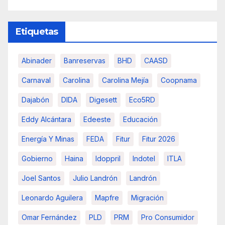
Etiquetas
Abinader
Banreservas
BHD
CAASD
Carnaval
Carolina
Carolina Mejía
Coopnama
Dajabón
DIDA
Digesett
Eco5RD
Eddy Alcántara
Edeeste
Educación
Energía Y Minas
FEDA
Fitur
Fitur 2026
Gobierno
Haina
Idoppril
Indotel
ITLA
Joel Santos
Julio Landrón
Landrón
Leonardo Aguilera
Mapfre
Migración
Omar Fernández
PLD
PRM
Pro Consumidor