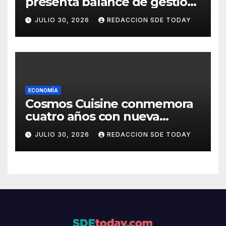
presenta balance de gestión
con 416 iniciativas aprobadas
JULIO 30, 2026
REDACCION SDE TODAY
y avances históricos en el
Senado
ECONOMÍA
Cosmos Cuisine conmemora
cuatro años con nueva
administración y nuevos
JULIO 30, 2026
REDACCION SDE TODAY
sabores