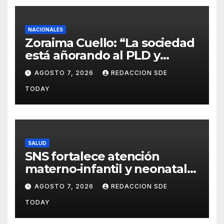
NACIONALES
Zoraima Cuello: “La sociedad
está añorando al PLD y
nuestro deber es comunicar
AGOSTO 7, 2026
REDACCION SDE
con la verdad y las
TODAY
evidencias”
SALUD
SNS fortalece atención
materno-infantil y neonatal
con nuevas estrategias y
AGOSTO 7, 2026
REDACCION SDE
avances en la Red Pública de
TODAY
Salud