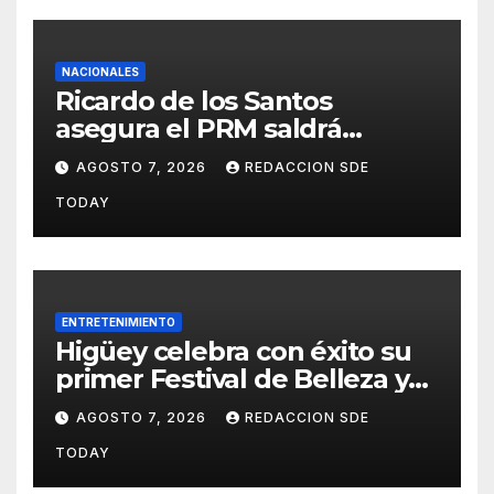
NACIONALES
Ricardo de los Santos
asegura el PRM saldrá
fortalecido del proceso
AGOSTO 7, 2026
REDACCION SDE
interno para escoger nuevas
TODAY
autoridades
ENTRETENIMIENTO
Higüey celebra con éxito su
primer Festival de Belleza y
Emprendimiento
AGOSTO 7, 2026
REDACCION SDE
TODAY