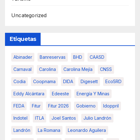
Uncategorized
Etiquetas
Abinader
Banreservas
BHD
CAASD
Carnaval
Carolina
Carolina Mejía
CNSS
Codia
Coopnama
DIDA
Digesett
Eco5RD
Eddy Alcántara
Edeeste
Energía Y Minas
FEDA
Fitur
Fitur 2026
Gobierno
Idoppril
Indotel
ITLA
Joel Santos
Julio Landrón
Landrón
La Romana
Leonardo Aguilera