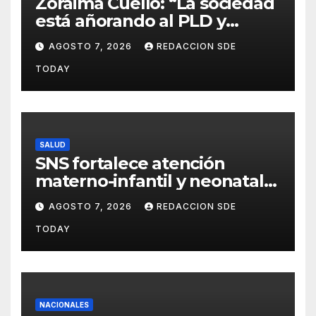
Zoraima Cuello: “La sociedad
está añorando al PLD y
nuestro deber es comunicar
AGOSTO 7, 2026
REDACCION SDE
con la verdad y las
TODAY
evidencias”
SALUD
SNS fortalece atención
materno-infantil y neonatal
con nuevas estrategias y
AGOSTO 7, 2026
REDACCION SDE
avances en la Red Pública de
TODAY
Salud
NACIONALES