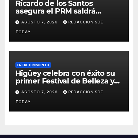
Ricardo de los Santos
asegura el PRM saldrá
fortalecido del proceso
AGOSTO 7, 2026
REDACCION SDE
interno para escoger nuevas
TODAY
autoridades
ENTRETENIMIENTO
Higüey celebra con éxito su
primer Festival de Belleza y
Emprendimiento
AGOSTO 7, 2026
REDACCION SDE
TODAY