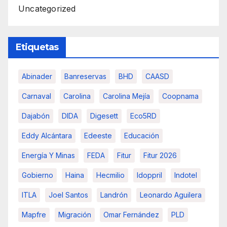
Uncategorized
Etiquetas
Abinader
Banreservas
BHD
CAASD
Carnaval
Carolina
Carolina Mejía
Coopnama
Dajabón
DIDA
Digesett
Eco5RD
Eddy Alcántara
Edeeste
Educación
Energía Y Minas
FEDA
Fitur
Fitur 2026
Gobierno
Haina
Hecmilio
Idoppril
Indotel
ITLA
Joel Santos
Landrón
Leonardo Aguilera
Mapfre
Migración
Omar Fernández
PLD