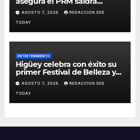
asegura el PRM saldrá
fortalecido del proceso
AGOSTO 7, 2026
REDACCION SDE
interno para escoger nuevas
TODAY
autoridades
ENTRETENIMIENTO
Higüey celebra con éxito su
primer Festival de Belleza y
Emprendimiento
AGOSTO 7, 2026
REDACCION SDE
TODAY