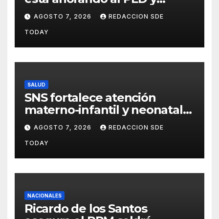
nuestro deber es comunicar
AGOSTO 7, 2026
REDACCION SDE
con la verdad y las
TODAY
evidencias”
SALUD
SNS fortalece atención
materno-infantil y neonatal
con nuevas estrategias y
AGOSTO 7, 2026
REDACCION SDE
avances en la Red Pública de
TODAY
Salud
NACIONALES
Ricardo de los Santos