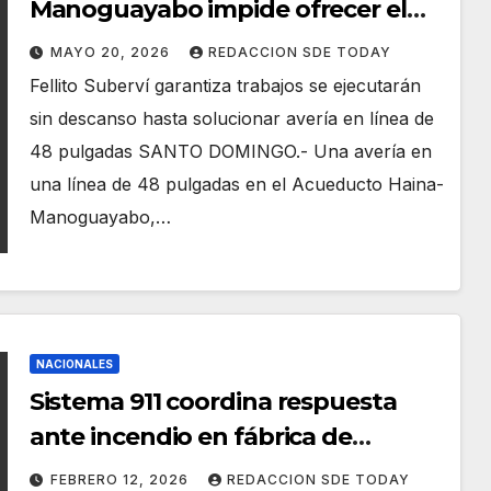
Manoguayabo impide ofrecer el
servicio a sectores del DN
MAYO 20, 2026
REDACCION SDE TODAY
Fellito Suberví garantiza trabajos se ejecutarán
sin descanso hasta solucionar avería en línea de
48 pulgadas SANTO DOMINGO.- Una avería en
una línea de 48 pulgadas en el Acueducto Haina-
Manoguayabo,…
NACIONALES
Sistema 911 coordina respuesta
ante incendio en fábrica de
plástico en Bajos de Haina
FEBRERO 12, 2026
REDACCION SDE TODAY