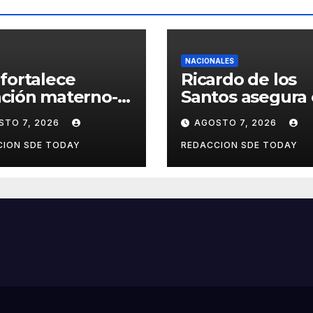
NACIONALES
fortalece
Ricardo de los
ción materno-
Santos asegura 
ntil y neonatal
PRM saldrá
STO 7, 2026
AGOSTO 7, 2026
 nuevas
fortalecido del
ategias y
proceso interno
CION SDE TODAY
REDACCION SDE TODAY
ces en la Red
para escoger
ica de Salud
nuevas autorid