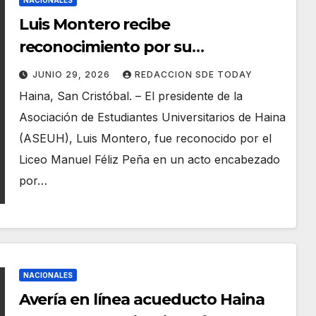
NACIONALES
Luis Montero recibe
reconocimiento por su
compromiso con la educación y el
JUNIO 29, 2026
REDACCION SDE TODAY
liderazgo juvenil en Haina
Haina, San Cristóbal. – El presidente de la
Asociación de Estudiantes Universitarios de Haina
(ASEUH), Luis Montero, fue reconocido por el
Liceo Manuel Féliz Peña en un acto encabezado
por…
NACIONALES
Avería en línea acueducto Haina