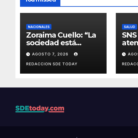
NACIONALES
SALUD
Zoraima Cuello: “La
SNS 
sociedad está
aten
añorando al PLD y
infa
AGOSTO 7, 2026
AGO
nuestro deber es
con
comunicar con la
estr
REDACCION SDE TODAY
REDAC
verdad y las
avan
evidencias”
Públ