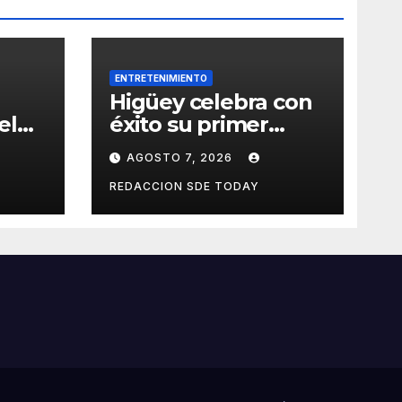
ENTRETENIMIENTO
Higüey celebra con
el
éxito su primer
Festival de Belleza y
AGOSTO 7, 2026
Emprendimiento
REDACCION SDE TODAY
ades