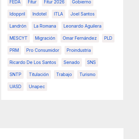
FEDA
Fitur
Fitur 2026
Gobierno
Idoppril
Indotel
ITLA
Joel Santos
Landrón
La Romana
Leonardo Aguilera
MESCYT
Migración
Omar Fernández
PLD
PRM
Pro Consumidor
Proindustria
Ricardo De Los Santos
Senado
SNS
SNTP
Titulación
Trabajo
Turismo
UASD
Unapec