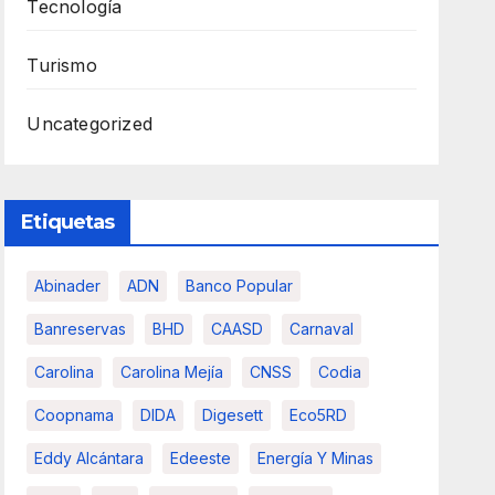
Tecnología
Turismo
Uncategorized
Etiquetas
Abinader
ADN
Banco Popular
Banreservas
BHD
CAASD
Carnaval
Carolina
Carolina Mejía
CNSS
Codia
Coopnama
DIDA
Digesett
Eco5RD
Eddy Alcántara
Edeeste
Energía Y Minas