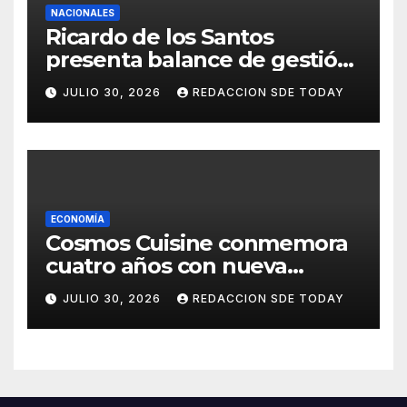
NACIONALES
Ricardo de los Santos
presenta balance de gestión
con 416 iniciativas aprobadas
JULIO 30, 2026
REDACCION SDE TODAY
y avances históricos en el
Senado
ECONOMÍA
Cosmos Cuisine conmemora
cuatro años con nueva
administración y nuevos
JULIO 30, 2026
REDACCION SDE TODAY
sabores