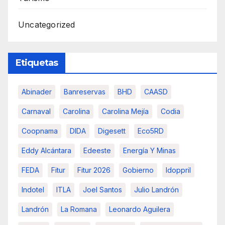
Uncategorized
Etiquetas
Abinader
Banreservas
BHD
CAASD
Carnaval
Carolina
Carolina Mejía
Codia
Coopnama
DIDA
Digesett
Eco5RD
Eddy Alcántara
Edeeste
Energía Y Minas
FEDA
Fitur
Fitur 2026
Gobierno
Idoppril
Indotel
ITLA
Joel Santos
Julio Landrón
Landrón
La Romana
Leonardo Aguilera