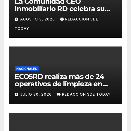
La Comunidad CEO
Inmobiliario RD celebra su
segundo aniversario
AGOSTO 3, 2026
REDACCION SDE
consolidando una cultura de
TODAY
alianza y colaboración
NACIONALES
ECO5RD realiza más de 24
operativos de limpieza en
diferentes provincias y
JULIO 30, 2026
REDACCION SDE TODAY
municipios del país