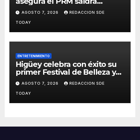
asegura el PRM saldrá
fortalecido del proceso
AGOSTO 7, 2026
REDACCION SDE
interno para escoger nuevas
TODAY
autoridades
ENTRETENIMIENTO
Higüey celebra con éxito su
primer Festival de Belleza y
Emprendimiento
AGOSTO 7, 2026
REDACCION SDE
TODAY