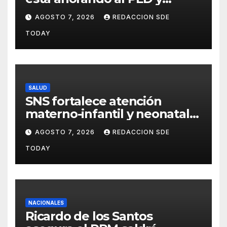
nuestro deber es comunicar
AGOSTO 7, 2026
REDACCION SDE
con la verdad y las
TODAY
evidencias”
SALUD
SNS fortalece atención
materno-infantil y neonatal
con nuevas estrategias y
AGOSTO 7, 2026
REDACCION SDE
avances en la Red Pública de
TODAY
Salud
NACIONALES
Ricardo de los Santos