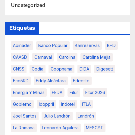
Uncategorized
Etiquetas
Abinader
Banco Popular
Banreservas
BHD
CAASD
Carnaval
Carolina
Carolina Mejía
CNSS
Codia
Coopnama
DIDA
Digesett
Eco5RD
Eddy Alcántara
Edeeste
Energía Y Minas
FEDA
Fitur
Fitur 2026
Gobierno
Idoppril
Indotel
ITLA
Joel Santos
Julio Landrón
Landrón
La Romana
Leonardo Aguilera
MESCYT