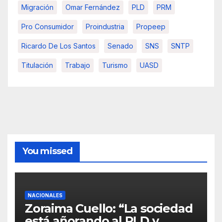
Migración
Omar Fernández
PLD
PRM
Pro Consumidor
Proindustria
Propeep
Ricardo De Los Santos
Senado
SNS
SNTP
Titulación
Trabajo
Turismo
UASD
You missed
NACIONALES
Zoraima Cuello: “La sociedad
está añorando al PLD y