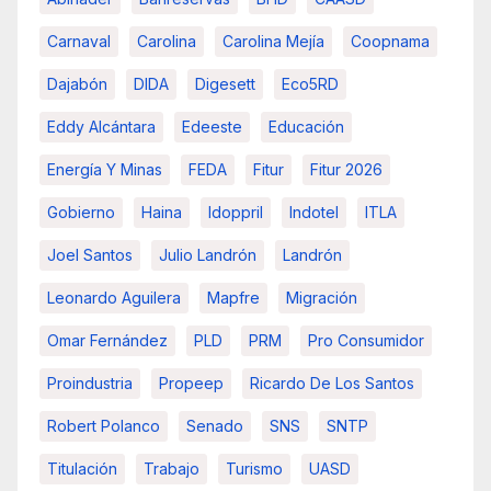
Carnaval
Carolina
Carolina Mejía
Coopnama
Dajabón
DIDA
Digesett
Eco5RD
Eddy Alcántara
Edeeste
Educación
Energía Y Minas
FEDA
Fitur
Fitur 2026
Gobierno
Haina
Idoppril
Indotel
ITLA
Joel Santos
Julio Landrón
Landrón
Leonardo Aguilera
Mapfre
Migración
Omar Fernández
PLD
PRM
Pro Consumidor
Proindustria
Propeep
Ricardo De Los Santos
Robert Polanco
Senado
SNS
SNTP
Titulación
Trabajo
Turismo
UASD