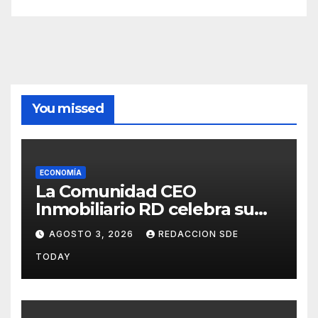
You missed
ECONOMÍA
La Comunidad CEO
Inmobiliario RD celebra su
segundo aniversario
AGOSTO 3, 2026
REDACCION SDE
consolidando una cultura de
TODAY
alianza y colaboración