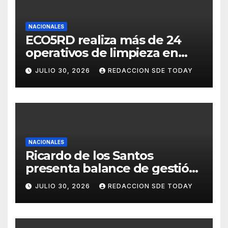
NACIONALES
ECO5RD realiza más de 24
operativos de limpieza en
diferentes provincias y
JULIO 30, 2026
REDACCION SDE TODAY
municipios del país
NACIONALES
Ricardo de los Santos
presenta balance de gestión
con 416 iniciativas aprobadas
JULIO 30, 2026
REDACCION SDE TODAY
y avances históricos en el
Senado