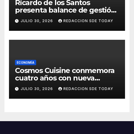
Ricardo de los Santos
presenta balance de gestión
con 416 iniciativas aprobadas
JULIO 30, 2026
REDACCION SDE TODAY
y avances históricos en el
Senado
ECONOMÍA
Cosmos Cuisine conmemora
cuatro años con nueva
administración y nuevos
JULIO 30, 2026
REDACCION SDE TODAY
sabores