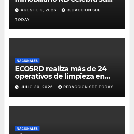
segundo aniversario
AGOSTO 3, 2026
REDACCION SDE
consolidando una cultura de
TODAY
alianza y colaboración
NACIONALES
ECO5RD realiza más de 24
operativos de limpieza en
diferentes provincias y
JULIO 30, 2026
REDACCION SDE TODAY
municipios del país
NACIONALES