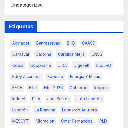
Uncategorized
Etiquetas
Abinader
Banreservas
BHD
CAASD
Carnaval
Carolina
Carolina Mejía
CNSS
Codia
Coopnama
DIDA
Digesett
Eco5RD
Eddy Alcántara
Edeeste
Energía Y Minas
FEDA
Fitur
Fitur 2026
Gobierno
Idoppril
Indotel
ITLA
Joel Santos
Julio Landrón
Landrón
La Romana
Leonardo Aguilera
MESCYT
Migración
Omar Fernández
PLD