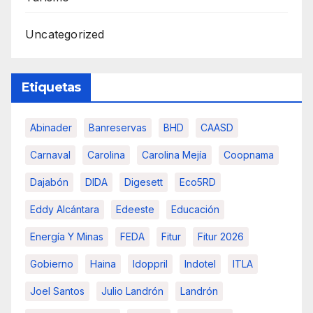
Uncategorized
Etiquetas
Abinader
Banreservas
BHD
CAASD
Carnaval
Carolina
Carolina Mejía
Coopnama
Dajabón
DIDA
Digesett
Eco5RD
Eddy Alcántara
Edeeste
Educación
Energía Y Minas
FEDA
Fitur
Fitur 2026
Gobierno
Haina
Idoppril
Indotel
ITLA
Joel Santos
Julio Landrón
Landrón