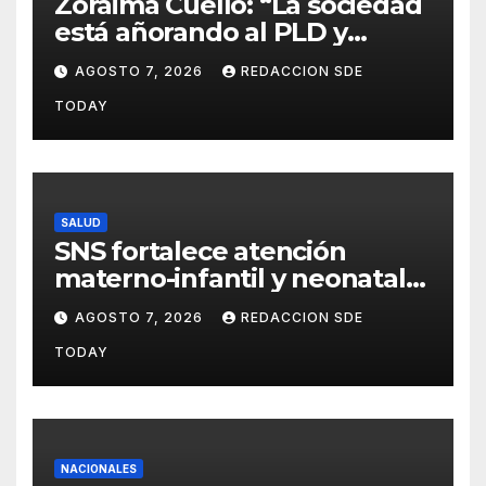
Zoraima Cuello: “La sociedad
está añorando al PLD y
nuestro deber es comunicar
AGOSTO 7, 2026
REDACCION SDE
con la verdad y las
TODAY
evidencias”
SALUD
SNS fortalece atención
materno-infantil y neonatal
con nuevas estrategias y
AGOSTO 7, 2026
REDACCION SDE
avances en la Red Pública de
TODAY
Salud
NACIONALES