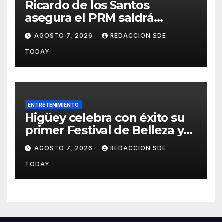
Ricardo de los Santos
asegura el PRM saldrá
fortalecido del proceso
AGOSTO 7, 2026
REDACCION SDE
interno para escoger nuevas
TODAY
autoridades
ENTRETENIMIENTO
Higüey celebra con éxito su
primer Festival de Belleza y
Emprendimiento
AGOSTO 7, 2026
REDACCION SDE
TODAY