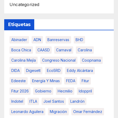
Uncategorized
Etiquetas
Abinader
ADN
Banreservas
BHD
Boca Chica
CAASD
Carnaval
Carolina
Carolina Mejía
Congreso Nacional
Coopnama
DIDA
Digesett
Eco5RD
Eddy Alcántara
Edeeste
Energía Y Minas
FEDA
Fitur
Fitur 2026
Gobierno
Hecmilio
Idoppril
Indotel
ITLA
Joel Santos
Landrón
Leonardo Aguilera
Migración
Omar Fernández