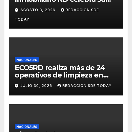
segundo aniversario
AGOSTO 3, 2026
REDACCION SDE
consolidando una cultura de
TODAY
alianza y colaboración
NACIONALES
ECO5RD realiza más de 24
operativos de limpieza en
diferentes provincias y
JULIO 30, 2026
REDACCION SDE TODAY
municipios del país
NACIONALES