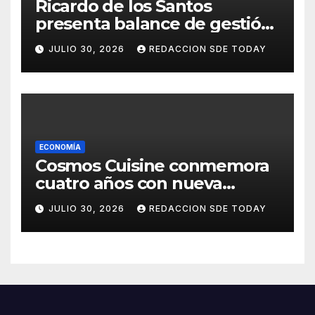
Ricardo de los Santos
presenta balance de gestión
con 416 iniciativas aprobadas
JULIO 30, 2026
REDACCION SDE TODAY
y avances históricos en el
Senado
ECONOMÍA
Cosmos Cuisine conmemora
cuatro años con nueva
administración y nuevos
JULIO 30, 2026
REDACCION SDE TODAY
sabores