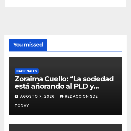
You missed
NACIONALES
Zoraima Cuello: “La sociedad
está añorando al PLD y
nuestro deber es comunicar
AGOSTO 7, 2026
REDACCION SDE
con la verdad y las
TODAY
evidencias”