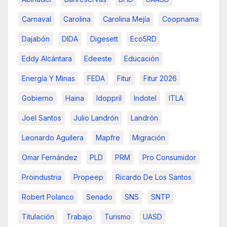
Carnaval
Carolina
Carolina Mejía
Coopnama
Dajabón
DIDA
Digesett
Eco5RD
Eddy Alcántara
Edeeste
Educación
Energía Y Minas
FEDA
Fitur
Fitur 2026
Gobierno
Haina
Idoppril
Indotel
ITLA
Joel Santos
Julio Landrón
Landrón
Leonardo Aguilera
Mapfre
Migración
Omar Fernández
PLD
PRM
Pro Consumidor
Proindustria
Propeep
Ricardo De Los Santos
Robert Polanco
Senado
SNS
SNTP
Titulación
Trabajo
Turismo
UASD