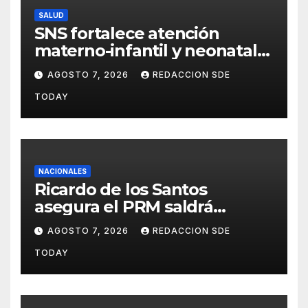
SALUD
SNS fortalece atención
materno-infantil y neonatal
con nuevas estrategias y
AGOSTO 7, 2026
REDACCION SDE
avances en la Red Pública de
TODAY
Salud
NACIONALES
Ricardo de los Santos
asegura el PRM saldrá
fortalecido del proceso
AGOSTO 7, 2026
REDACCION SDE
interno para escoger nuevas
TODAY
autoridades