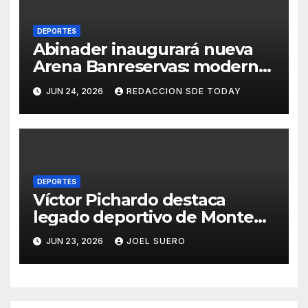
DEPORTES
Abinader inaugurará nueva
Arena Banreservas: moderna
infraestructura deportiva
JUN 24, 2026
REDACCION SDE TODAY
posiciona a Santo Domingo
para grandes eventos
internacionales
DEPORTES
Víctor Pichardo destaca
legado deportivo de Monte
Plata en recorrido de
JUN 23, 2026
JOEL SUERO
recibimiento de la antorcha
de los Juegos
Centroamericanos y del
Caribe Santo Domingo 2026