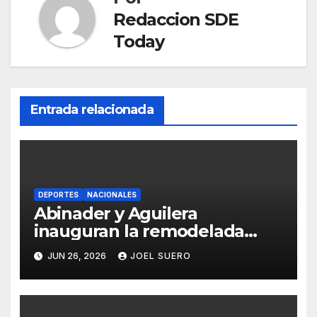
Redaccion SDE
Today
Entrada relacionada
DEPORTES
NACIONALES
Abinader y Aguilera
inauguran la remodelada
Arena Banreservas Virgilio
JUN 26, 2026
JOEL SUERO
Travieso Soto