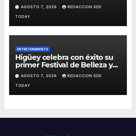
fortalecido del proceso
AGOSTO 7, 2026
REDACCION SDE
interno para escoger nuevas
TODAY
autoridades
ENTRETENIMIENTO
Higüey celebra con éxito su
primer Festival de Belleza y
Emprendimiento
AGOSTO 7, 2026
REDACCION SDE
TODAY