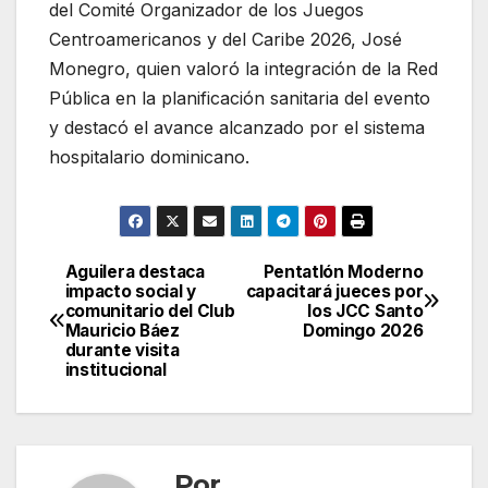
del Comité Organizador de los Juegos
Centroamericanos y del Caribe 2026, José
Monegro, quien valoró la integración de la Red
Pública en la planificación sanitaria del evento
y destacó el avance alcanzado por el sistema
hospitalario dominicano.
Aguilera destaca
Pentatlón Moderno
Navegación
impacto social y
capacitará jueces por
comunitario del Club
los JCC Santo
de
Mauricio Báez
Domingo 2026
durante visita
entradas
institucional
Por