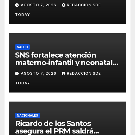
nuestro deber es comunicar
AGOSTO 7, 2026
REDACCION SDE
con la verdad y las
TODAY
evidencias”
SALUD
SNS fortalece atención
materno-infantil y neonatal
con nuevas estrategias y
AGOSTO 7, 2026
REDACCION SDE
avances en la Red Pública de
TODAY
Salud
NACIONALES
Ricardo de los Santos
asegura el PRM saldrá