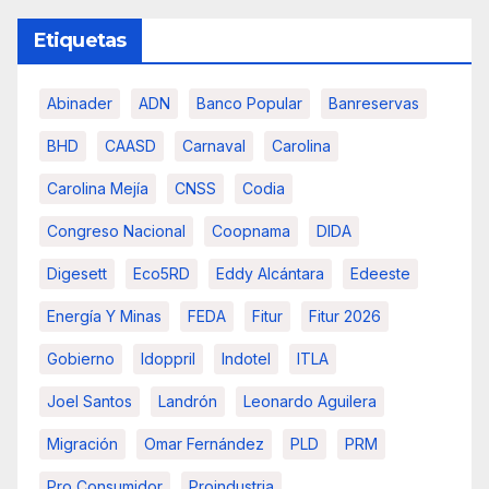
Etiquetas
Abinader
ADN
Banco Popular
Banreservas
BHD
CAASD
Carnaval
Carolina
Carolina Mejía
CNSS
Codia
Congreso Nacional
Coopnama
DIDA
Digesett
Eco5RD
Eddy Alcántara
Edeeste
Energía Y Minas
FEDA
Fitur
Fitur 2026
Gobierno
Idoppril
Indotel
ITLA
Joel Santos
Landrón
Leonardo Aguilera
Migración
Omar Fernández
PLD
PRM
Pro Consumidor
Proindustria