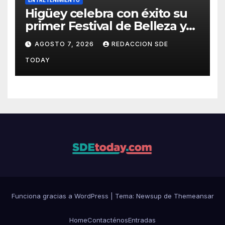
ENTRETENIMIENTO
Higüey celebra con éxito su
primer Festival de Belleza y
Emprendimiento
AGOSTO 7, 2026
REDACCION SDE
TODAY
Funciona gracias a WordPress
|
Tema: Newsup de
Themeansar
Home
Contacténos
Entradas