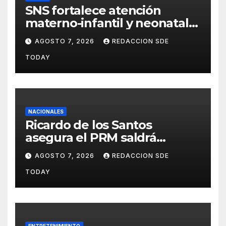
SNS fortalece atención
materno-infantil y neonatal
con nuevas estrategias y
AGOSTO 7, 2026
REDACCION SDE
avances en la Red Pública de
TODAY
Salud
NACIONALES
Ricardo de los Santos
asegura el PRM saldrá
fortalecido del proceso
AGOSTO 7, 2026
REDACCION SDE
interno para escoger nuevas
TODAY
autoridades