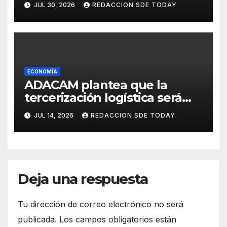
JUL 30, 2026
REDACCION SDE TODAY
sabores
ECONOMÍA
ADACAM plantea que la
tercerización logística será
decisiva para elevar la
JUL 14, 2026
REDACCION SDE TODAY
competitividad de República
Dominicana
Deja una respuesta
Tu dirección de correo electrónico no será
publicada.
Los campos obligatorios están