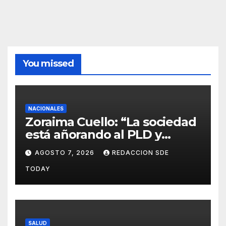
You missed
NACIONALES
Zoraima Cuello: “La sociedad
está añorando al PLD y
nuestro deber es comunicar
AGOSTO 7, 2026
REDACCION SDE
con la verdad y las
TODAY
evidencias”
SALUD