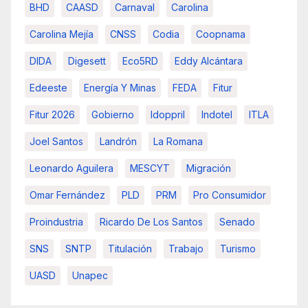
BHD
CAASD
Carnaval
Carolina
Carolina Mejía
CNSS
Codia
Coopnama
DIDA
Digesett
Eco5RD
Eddy Alcántara
Edeeste
Energía Y Minas
FEDA
Fitur
Fitur 2026
Gobierno
Idoppril
Indotel
ITLA
Joel Santos
Landrón
La Romana
Leonardo Aguilera
MESCYT
Migración
Omar Fernández
PLD
PRM
Pro Consumidor
Proindustria
Ricardo De Los Santos
Senado
SNS
SNTP
Titulación
Trabajo
Turismo
UASD
Unapec