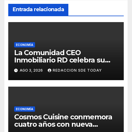
Entrada relacionada
ECONOMÍA
La Comunidad CEO
Inmobiliario RD celebra su
segundo aniversario
AGO 3, 2026
REDACCION SDE TODAY
consolidando una cultura de
alianza y colaboración
ECONOMÍA
Cosmos Cuisine conmemora
cuatro años con nueva
administración y nuevos