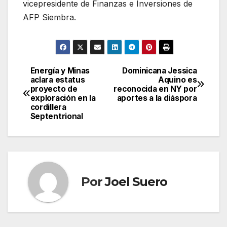
vicepresidente de Finanzas e Inversiones de
AFP Siembra.
Energía y Minas
Dominicana Jessica
Navegación
aclara estatus
Aquino es
proyecto de
reconocida en NY por
de
exploración en la
aportes a la diáspora
cordillera
entradas
Septentrional
Por
Joel Suero