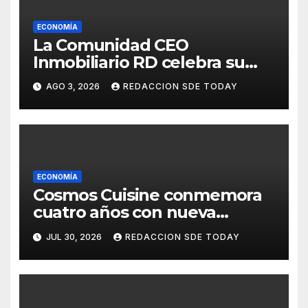
ECONOMÍA
La Comunidad CEO
Inmobiliario RD celebra su
segundo aniversario
AGO 3, 2026
REDACCION SDE TODAY
consolidando una cultura de
alianza y colaboración
ECONOMÍA
Cosmos Cuisine conmemora
cuatro años con nueva
administración y nuevos
JUL 30, 2026
REDACCION SDE TODAY
sabores