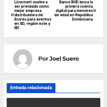
Licormart vuelve a
Banco BHD lanza la
Navegación
ser premiada como
primera cuenta
mejor empresa
digital para menores
de
distribuidora de
de edad en República
licores para eventos
Dominicana
entradas
en SD, región este y
RD
Por
Joel Suero
Entrada relacionada