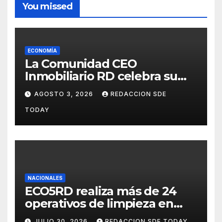
You missed
ECONOMÍA
La Comunidad CEO
Inmobiliario RD celebra su
segundo aniversario
AGOSTO 3, 2026
REDACCION SDE
consolidando una cultura de
TODAY
alianza y colaboración
NACIONALES
ECO5RD realiza más de 24
operativos de limpieza en
diferentes provincias y
JULIO 30, 2026
REDACCION SDE TODAY