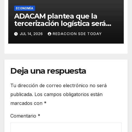
ECONOMÍA
ADACAM plantea que la
tercerización logística será
decisiva para elevar la
JUL 14, 2026
REDACCION SDE TODAY
competitividad de República
Dominicana
Deja una respuesta
Tu dirección de correo electrónico no será
publicada.
Los campos obligatorios están
marcados con
*
Comentario
*