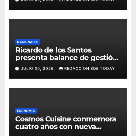
municipios del país
NACIONALES
Ricardo de los Santos
presenta balance de gestión
con 416 iniciativas aprobadas
JULIO 30, 2026
REDACCION SDE TODAY
y avances históricos en el
Senado
ECONOMÍA
Cosmos Cuisine conmemora
cuatro años con nueva
administración y nuevos