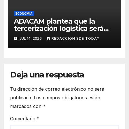
ECONOMÍA
ADACAM plantea que la
tercerización logística será
decisiva para elevar la
JUL 14, 2026
REDACCION SDE TODAY
competitividad de República
Dominicana
Deja una respuesta
Tu dirección de correo electrónico no será
publicada.
Los campos obligatorios están
marcados con
*
Comentario
*