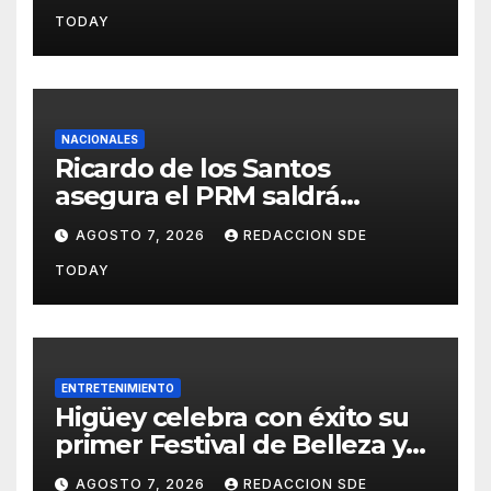
avances en la Red Pública de
TODAY
Salud
NACIONALES
Ricardo de los Santos
asegura el PRM saldrá
fortalecido del proceso
AGOSTO 7, 2026
REDACCION SDE
interno para escoger nuevas
TODAY
autoridades
ENTRETENIMIENTO
Higüey celebra con éxito su
primer Festival de Belleza y
Emprendimiento
AGOSTO 7, 2026
REDACCION SDE