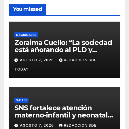
You missed
NACIONALES
Zoraima Cuello: “La sociedad
está añorando al PLD y
nuestro deber es comunicar
AGOSTO 7, 2026
REDACCION SDE
con la verdad y las
TODAY
evidencias”
SALUD
SNS fortalece atención
materno-infantil y neonatal
con nuevas estrategias y
AGOSTO 7, 2026
REDACCION SDE