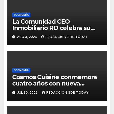
ECONOMÍA
La Comunidad CEO
Inmobiliario RD celebra su
segundo aniversario
AGO 3, 2026
REDACCION SDE TODAY
consolidando una cultura de
alianza y colaboración
ECONOMÍA
Cosmos Cuisine conmemora
cuatro años con nueva
administración y nuevos
JUL 30, 2026
REDACCION SDE TODAY
sabores