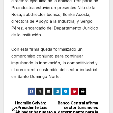
directora ejecutiva de la entidad. Por parte de
Proindustria estuvieron presentes Nilo de la
Rosa, subdirector técnico; Ilonka Acosta,
directora de Apoyo a la Industria; y Sergio
Pérez, encargado del Departamento Jurídico
de la institución.
Con esta firma queda formalizado un
compromiso conjunto para continuar
impulsando la innovación, la competitividad y
el crecimiento sostenible del sector industrial
en Santo Domingo Norte.
Hecmilio Galván:
Banco Central afirma
Navegación
«Presidente Luis
sector turismo es
Abinader ha puesto a
determinante para la