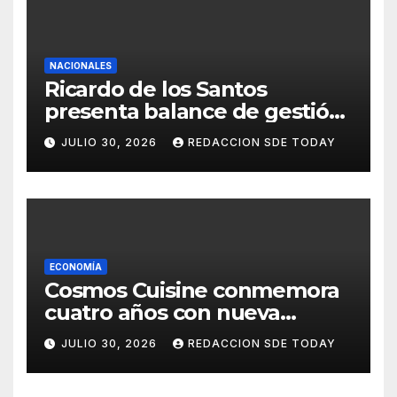
NACIONALES
Ricardo de los Santos
presenta balance de gestión
con 416 iniciativas aprobadas
JULIO 30, 2026
REDACCION SDE TODAY
y avances históricos en el
Senado
ECONOMÍA
Cosmos Cuisine conmemora
cuatro años con nueva
administración y nuevos
JULIO 30, 2026
REDACCION SDE TODAY
sabores