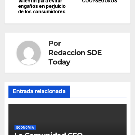
de
Valentín para evitar
COOPSEGUROS
engaños en perjuicio
entradas
de los consumidores
Por
Redaccion SDE
Today
Entrada relacionada
ECONOMÍA