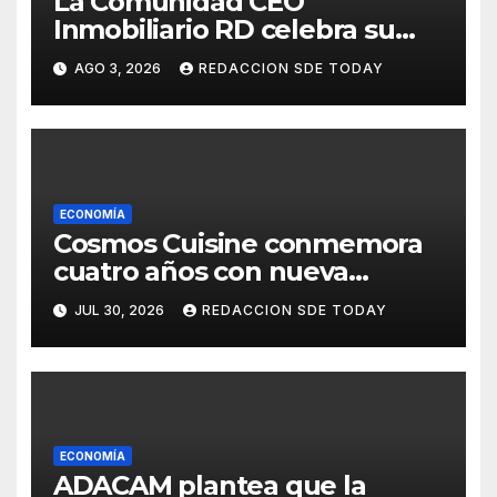
La Comunidad CEO
Inmobiliario RD celebra su
segundo aniversario
AGO 3, 2026
REDACCION SDE TODAY
consolidando una cultura de
alianza y colaboración
ECONOMÍA
Cosmos Cuisine conmemora
cuatro años con nueva
administración y nuevos
JUL 30, 2026
REDACCION SDE TODAY
sabores
ECONOMÍA
ADACAM plantea que la