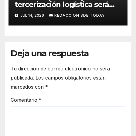
tercerización logística será
decisiva para elevar la
JUL 14, 2026
REDACCION SDE TODAY
competitividad de República
Dominicana
Deja una respuesta
Tu dirección de correo electrónico no será
publicada.
Los campos obligatorios están
marcados con
*
Comentario
*