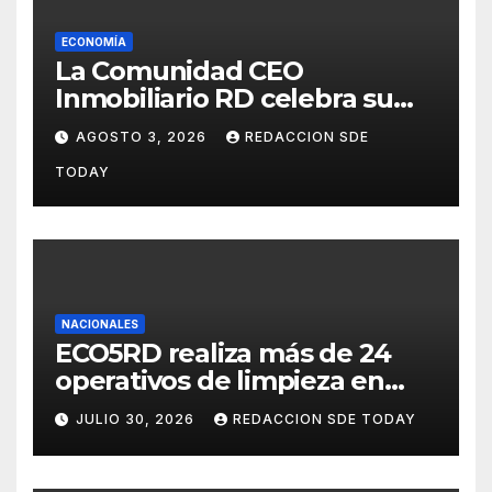
ECONOMÍA
La Comunidad CEO
Inmobiliario RD celebra su
segundo aniversario
AGOSTO 3, 2026
REDACCION SDE
consolidando una cultura de
TODAY
alianza y colaboración
NACIONALES
ECO5RD realiza más de 24
operativos de limpieza en
diferentes provincias y
JULIO 30, 2026
REDACCION SDE TODAY
municipios del país