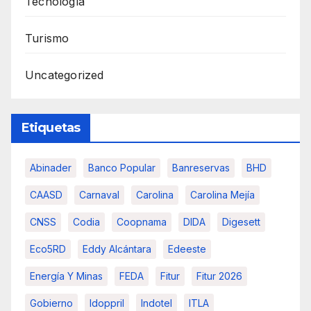
Tecnología
Turismo
Uncategorized
Etiquetas
Abinader
Banco Popular
Banreservas
BHD
CAASD
Carnaval
Carolina
Carolina Mejía
CNSS
Codia
Coopnama
DIDA
Digesett
Eco5RD
Eddy Alcántara
Edeeste
Energía Y Minas
FEDA
Fitur
Fitur 2026
Gobierno
Idoppril
Indotel
ITLA