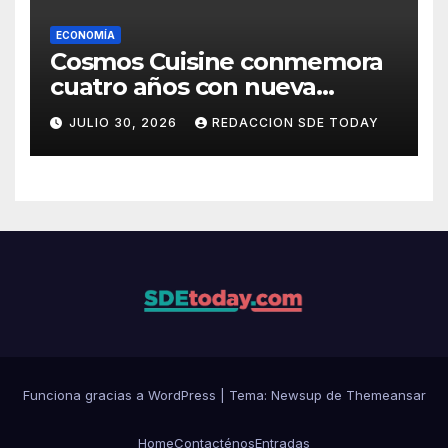
ECONOMÍA
Cosmos Cuisine conmemora
cuatro años con nueva
administración y nuevos
JULIO 30, 2026
REDACCION SDE TODAY
sabores
Funciona gracias a WordPress
|
Tema: Newsup de
Themeansar
Home
Contacténos
Entradas