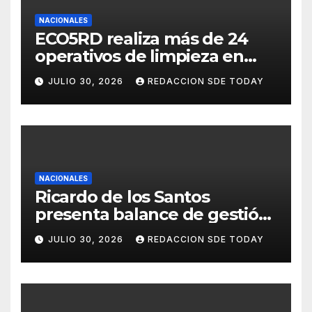
NACIONALES
ECO5RD realiza más de 24
operativos de limpieza en
diferentes provincias y
JULIO 30, 2026
REDACCION SDE TODAY
municipios del país
NACIONALES
Ricardo de los Santos
presenta balance de gestión
con 416 iniciativas aprobadas
JULIO 30, 2026
REDACCION SDE TODAY
y avances históricos en el
Senado