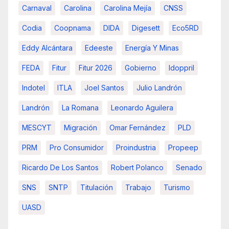
Carnaval
Carolina
Carolina Mejía
CNSS
Codia
Coopnama
DIDA
Digesett
Eco5RD
Eddy Alcántara
Edeeste
Energía Y Minas
FEDA
Fitur
Fitur 2026
Gobierno
Idoppril
Indotel
ITLA
Joel Santos
Julio Landrón
Landrón
La Romana
Leonardo Aguilera
MESCYT
Migración
Omar Fernández
PLD
PRM
Pro Consumidor
Proindustria
Propeep
Ricardo De Los Santos
Robert Polanco
Senado
SNS
SNTP
Titulación
Trabajo
Turismo
UASD