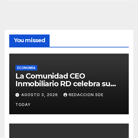
You missed
ECONOMÍA
La Comunidad CEO
Inmobiliario RD celebra su
segundo aniversario
AGOSTO 3, 2026
REDACCION SDE
consolidando una cultura de
TODAY
alianza y colaboración