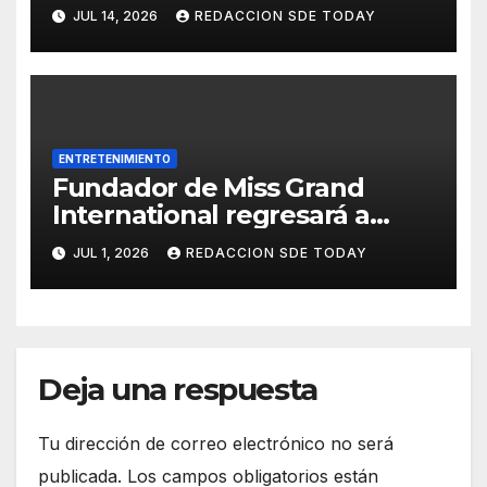
Universo 2026 tras superar un
JUL 14, 2026
REDACCION SDE TODAY
accidente que puso en riesgo
su movilidad
ENTRETENIMIENTO
Fundador de Miss Grand
International regresará a
República Dominicana junto a
JUL 1, 2026
REDACCION SDE TODAY
la primera reina de MGI All
Stars
Deja una respuesta
Tu dirección de correo electrónico no será
publicada.
Los campos obligatorios están