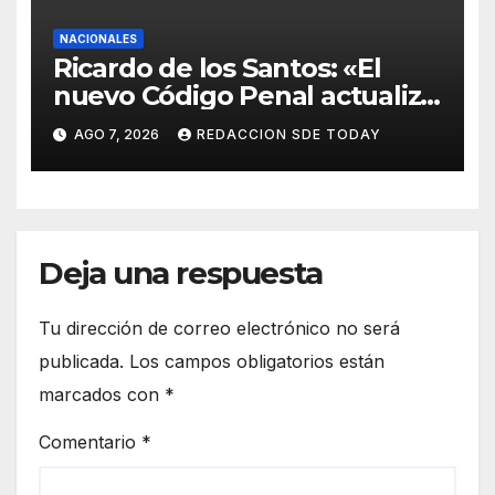
NACIONALES
Ricardo de los Santos: «El
nuevo Código Penal actualiza
la legislación y responde a
AGO 7, 2026
REDACCION SDE TODAY
nuevas realidades delictivas»
Deja una respuesta
Tu dirección de correo electrónico no será
publicada.
Los campos obligatorios están
marcados con
*
Comentario
*