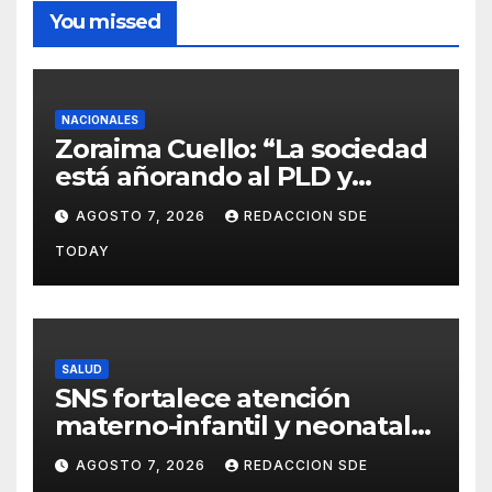
You missed
NACIONALES
Zoraima Cuello: “La sociedad
está añorando al PLD y
nuestro deber es comunicar
AGOSTO 7, 2026
REDACCION SDE
con la verdad y las
TODAY
evidencias”
SALUD
SNS fortalece atención
materno-infantil y neonatal
con nuevas estrategias y
AGOSTO 7, 2026
REDACCION SDE
avances en la Red Pública de