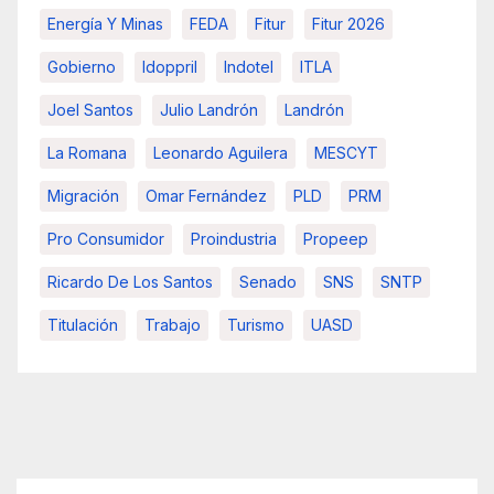
Energía Y Minas
FEDA
Fitur
Fitur 2026
Gobierno
Idoppril
Indotel
ITLA
Joel Santos
Julio Landrón
Landrón
La Romana
Leonardo Aguilera
MESCYT
Migración
Omar Fernández
PLD
PRM
Pro Consumidor
Proindustria
Propeep
Ricardo De Los Santos
Senado
SNS
SNTP
Titulación
Trabajo
Turismo
UASD