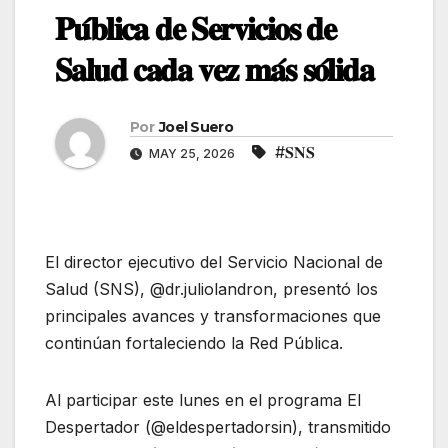
𝐏𝐮́𝐛𝐥𝐢𝐜𝐚 𝐝𝐞 𝐒𝐞𝐫𝐯𝐢𝐜𝐢𝐨𝐬 𝐝𝐞
𝐒𝐚𝐥𝐮𝐝 𝐜𝐚𝐝𝐚 𝐯𝐞𝐳 𝐦𝐚́𝐬 𝐬𝐨́𝐥𝐢𝐝𝐚
Por
Joel Suero
#𝐒𝐍𝐒
MAY 25, 2026
El director ejecutivo del Servicio Nacional de
Salud (SNS), @dr.juliolandron, presentó los
principales avances y transformaciones que
continúan fortaleciendo la Red Pública.
Al participar este lunes en el programa El
Despertador (@eldespertadorsin), transmitido