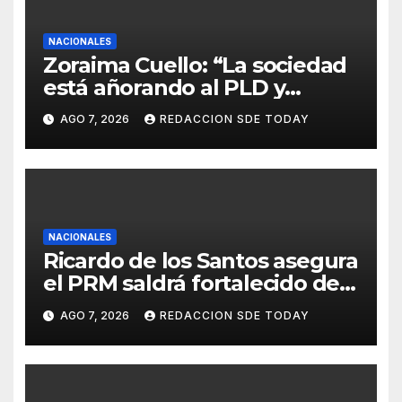
NACIONALES
Zoraima Cuello: “La sociedad
está añorando al PLD y
nuestro deber es comunicar
AGO 7, 2026
REDACCION SDE TODAY
con la verdad y las
evidencias”
NACIONALES
Ricardo de los Santos asegura
el PRM saldrá fortalecido del
proceso interno para escoger
AGO 7, 2026
REDACCION SDE TODAY
nuevas autoridades