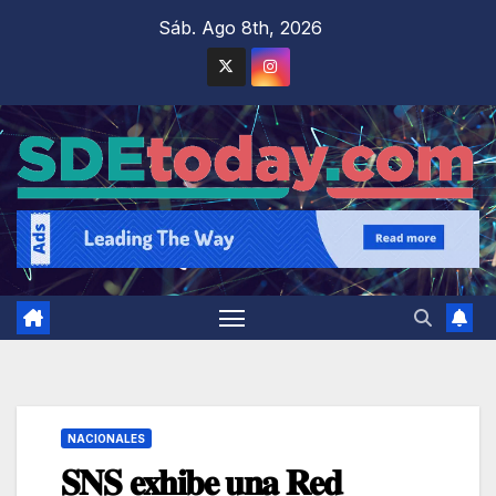
Saltar
Sáb. Ago 8th, 2026
al
contenido
NACIONALES
𝐒𝐍𝐒 𝐞𝐱𝐡𝐢𝐛𝐞 𝐮𝐧𝐚 𝐑𝐞𝐝