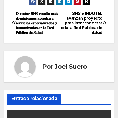
𝐃𝐢𝐫𝐞𝐜𝐭𝐨𝐫 𝐒𝐍𝐒 𝐫𝐞𝐬𝐚𝐥𝐭𝐚 𝐦𝐚́𝐬
SNS e INDOTEL
Navegación
𝐝𝐨𝐦𝐢𝐧𝐢𝐜𝐚𝐧𝐨𝐬 𝐚𝐜𝐜𝐞𝐝𝐞𝐧 𝐚
avanzan proyecto
𝐬𝐞𝐫𝐯𝐢𝐜𝐢𝐨𝐬 𝐞𝐬𝐩𝐞𝐜𝐢𝐚𝐥𝐢𝐳𝐚𝐝𝐨𝐬 𝐲
para interconectar
de
𝐡𝐮𝐦𝐚𝐧𝐢𝐳𝐚𝐝𝐨𝐬 𝐞𝐧 𝐥𝐚 𝐑𝐞𝐝
toda la Red Pública de
𝐏𝐮́𝐛𝐥𝐢𝐜𝐚 𝐝𝐞 𝐒𝐚𝐥𝐮𝐝
Salud
entradas
Por
Joel Suero
Entrada relacionada