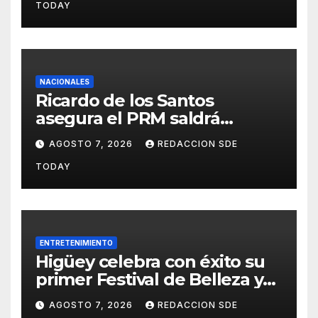
TODAY
Salud
NACIONALES
Ricardo de los Santos
asegura el PRM saldrá
fortalecido del proceso
AGOSTO 7, 2026
REDACCION SDE
interno para escoger nuevas
TODAY
autoridades
ENTRETENIMIENTO
Higüey celebra con éxito su
primer Festival de Belleza y
Emprendimiento
AGOSTO 7, 2026
REDACCION SDE