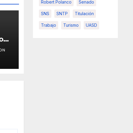
Robert Polanco
Senado
SNS
SNTP
Titulación
Trabajo
Turismo
UASD
o
ON
vas