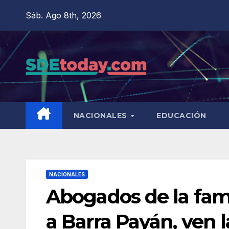
Saltar
Sáb. Ago 8th, 2026
al
contenido
NACIONALES
EDUCACIÓN
NACIONALES
Abogados de la famil
a Barra Payán, ven l