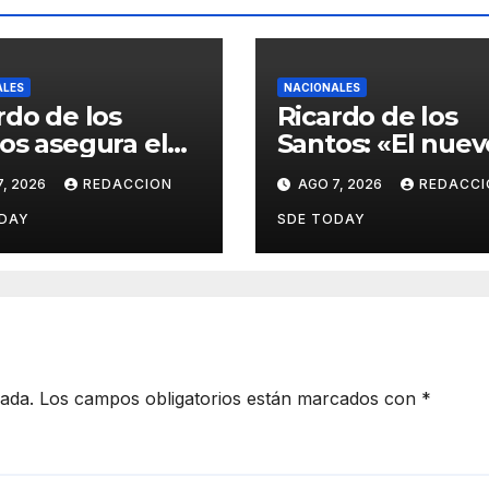
ALES
NACIONALES
rdo de los
Ricardo de los
os asegura el
Santos: «El nuev
saldrá
Código Penal
, 2026
REDACCION
AGO 7, 2026
REDACCI
alecido del
actualiza la
eso interno
legislación y
DAY
SDE TODAY
 escoger
responde a nue
as autoridades
realidades
delictivas»
cada.
Los campos obligatorios están marcados con
*