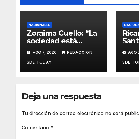
NACIONALES
NACION
Zoraima Cuello: “La
Rica
sociedad está
Sant
añorando al PLD y
PRM 
AGO 7, 2026
REDACCION
AGO 7
nuestro deber es
fort
comunicar con la
proc
SDE TODAY
SDE TO
verdad y las
para
evidencias”
nuev
Deja una respuesta
Tu dirección de correo electrónico no será publi
Comentario
*