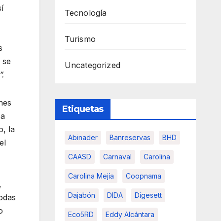
í
Tecnología
Turismo
s
 se
Uncategorized
”.
nes
Etiquetas
 a
o, la
Abinader
Banreservas
BHD
el
CAASD
Carnaval
Carolina
Carolina Mejía
Coopnama
,
Dajabón
DIDA
Digesett
todas
o
Eco5RD
Eddy Alcántara