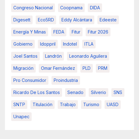
Congreso Nacional
Coopnama
DIDA
Digesett
Eco5RD
Eddy Alcántara
Edeeste
Energía Y Minas
FEDA
Fitur
Fitur 2026
Gobierno
Idoppril
Indotel
ITLA
Joel Santos
Landrón
Leonardo Aguilera
Migración
Omar Fernández
PLD
PRM
Pro Consumidor
Proindustria
Ricardo De Los Santos
Senado
Silverio
SNS
SNTP
Titulación
Trabajo
Turismo
UASD
Unapec