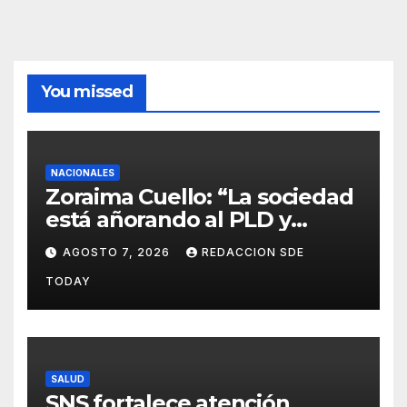
You missed
NACIONALES
Zoraima Cuello: “La sociedad
está añorando al PLD y
nuestro deber es comunicar
AGOSTO 7, 2026
REDACCION SDE
con la verdad y las
TODAY
evidencias”
SALUD
SNS fortalece atención