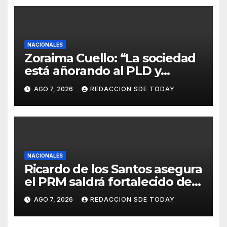
NACIONALES
Zoraima Cuello: “La sociedad
está añorando al PLD y
nuestro deber es comunicar
AGO 7, 2026
REDACCION SDE TODAY
con la verdad y las
evidencias”
NACIONALES
Ricardo de los Santos asegura
el PRM saldrá fortalecido del
proceso interno para escoger
AGO 7, 2026
REDACCION SDE TODAY
nuevas autoridades