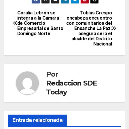
Coralia Lebrón se
Tobías Crespo
Navegación
integra a la Cámara
encabeza encuentro
de Comercio
con comunitarios del
de
Empresarial de Santo
Ensanche La Paz:
Domingo Norte
asegura será el
entradas
alcalde del Distrito
Nacional
Por
Redaccion SDE
Today
Entrada relacionada