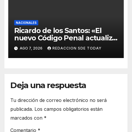
NACIONALES
Ricardo de los Santos: «El
nuevo Código Penal actualiza
la legislación y responde a
AGO 7, 2026
REDACCION SDE TODAY
nuevas realidades delictivas»
Deja una respuesta
Tu dirección de correo electrónico no será
publicada.
Los campos obligatorios están
marcados con
*
Comentario
*