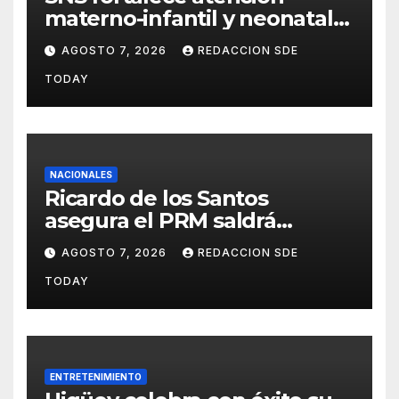
materno-infantil y neonatal
con nuevas estrategias y
AGOSTO 7, 2026
REDACCION SDE
avances en la Red Pública de
TODAY
Salud
NACIONALES
Ricardo de los Santos
asegura el PRM saldrá
fortalecido del proceso
AGOSTO 7, 2026
REDACCION SDE
interno para escoger nuevas
TODAY
autoridades
ENTRETENIMIENTO