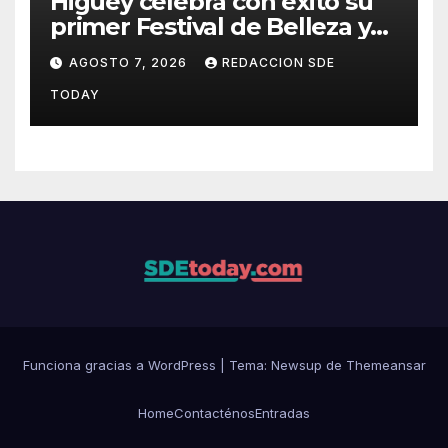
Higüey celebra con éxito su
primer Festival de Belleza y
Emprendimiento
AGOSTO 7, 2026
REDACCION SDE
TODAY
Funciona gracias a WordPress
|
Tema: Newsup de
Themeansar
Home
Contacténos
Entradas