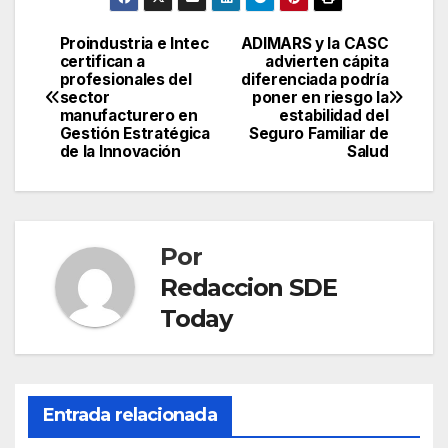
Proindustria e Intec
ADIMARS y la CASC
Navegación
certifican a
advierten cápita
profesionales del
diferenciada podría
de
sector
poner en riesgo la
manufacturero en
estabilidad del
entradas
Gestión Estratégica
Seguro Familiar de
de la Innovación
Salud
Por
Redaccion SDE
Today
Entrada relacionada