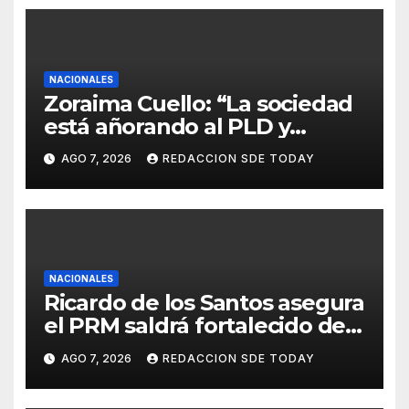
NACIONALES
Zoraima Cuello: “La sociedad
está añorando al PLD y
nuestro deber es comunicar
AGO 7, 2026
REDACCION SDE TODAY
con la verdad y las
evidencias”
NACIONALES
Ricardo de los Santos asegura
el PRM saldrá fortalecido del
proceso interno para escoger
AGO 7, 2026
REDACCION SDE TODAY
nuevas autoridades