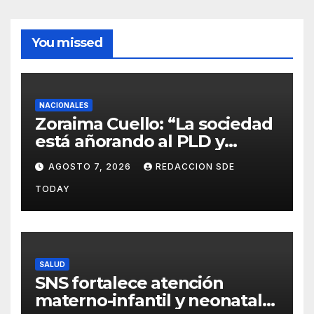
You missed
NACIONALES
Zoraima Cuello: “La sociedad
está añorando al PLD y
nuestro deber es comunicar
AGOSTO 7, 2026
REDACCION SDE
con la verdad y las
TODAY
evidencias”
SALUD
SNS fortalece atención
materno-infantil y neonatal