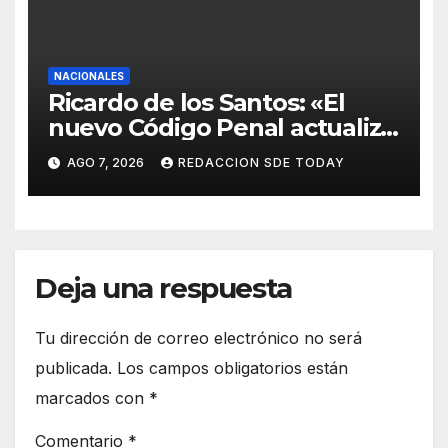
NACIONALES
Ricardo de los Santos: «El
nuevo Código Penal actualiza
la legislación y responde a
AGO 7, 2026
REDACCION SDE TODAY
nuevas realidades delictivas»
Deja una respuesta
Tu dirección de correo electrónico no será
publicada.
Los campos obligatorios están
marcados con
*
Comentario
*