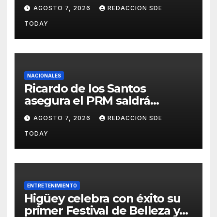
con nuevas estrategias y
AGOSTO 7, 2026
REDACCION SDE
avances en la Red Pública de
TODAY
Salud
NACIONALES
Ricardo de los Santos
asegura el PRM saldrá
fortalecido del proceso
AGOSTO 7, 2026
REDACCION SDE
interno para escoger nuevas
TODAY
autoridades
ENTRETENIMIENTO
Higüey celebra con éxito su
primer Festival de Belleza y