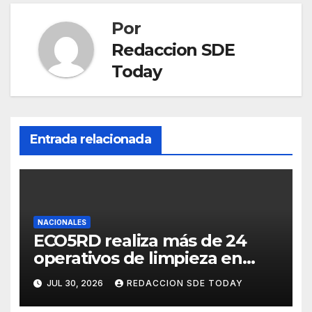
Por
Redaccion SDE
Today
Entrada relacionada
NACIONALES
ECO5RD realiza más de 24
operativos de limpieza en
diferentes provincias y
JUL 30, 2026
REDACCION SDE TODAY
municipios del país