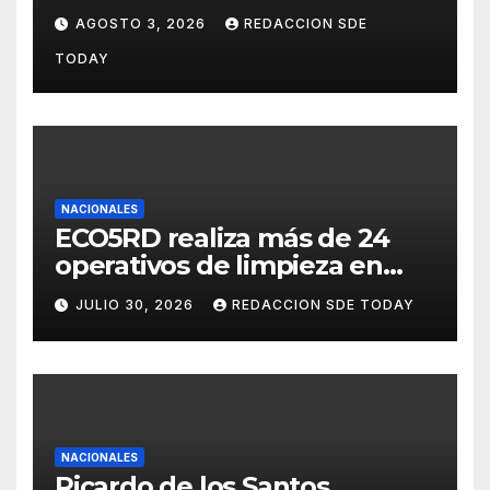
segundo aniversario
AGOSTO 3, 2026
REDACCION SDE
consolidando una cultura de
TODAY
alianza y colaboración
NACIONALES
ECO5RD realiza más de 24
operativos de limpieza en
diferentes provincias y
JULIO 30, 2026
REDACCION SDE TODAY
municipios del país
NACIONALES
Ricardo de los Santos