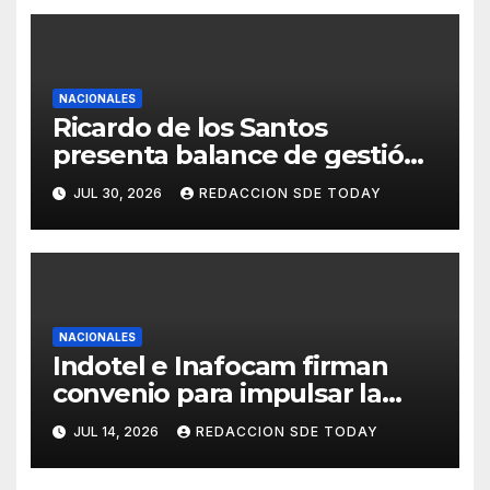
NACIONALES
Ricardo de los Santos
presenta balance de gestión
con 416 iniciativas aprobadas
JUL 30, 2026
REDACCION SDE TODAY
y avances históricos en el
Senado
NACIONALES
Indotel e Inafocam firman
convenio para impulsar la
transformación digital y
JUL 14, 2026
REDACCION SDE TODAY
fortalecer formación docente