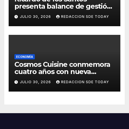
presenta balance de gestión
con 416 iniciativas aprobadas
JULIO 30, 2026
REDACCION SDE TODAY
y avances históricos en el
Senado
ECONOMÍA
Cosmos Cuisine conmemora
cuatro años con nueva
administración y nuevos
JULIO 30, 2026
REDACCION SDE TODAY
sabores