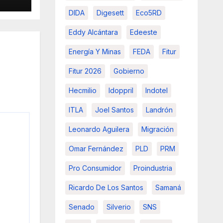
vas
DIDA
Digesett
Eco5RD
Eddy Alcántara
Edeeste
Energía Y Minas
FEDA
Fitur
Fitur 2026
Gobierno
Hecmilio
Idoppril
Indotel
ITLA
Joel Santos
Landrón
Leonardo Aguilera
Migración
Omar Fernández
PLD
PRM
Pro Consumidor
Proindustria
Ricardo De Los Santos
Samaná
Senado
Silverio
SNS