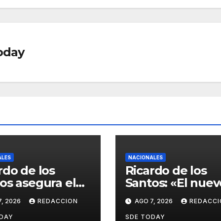
oday
ALES
NACIONALES
rdo de los
Ricardo de los
os asegura el
Santos: «El nuev
saldrá
Código Penal
, 2026
REDACCION
AGO 7, 2026
REDACCI
alecido del
actualiza la
eso interno
legislación y
DAY
SDE TODAY