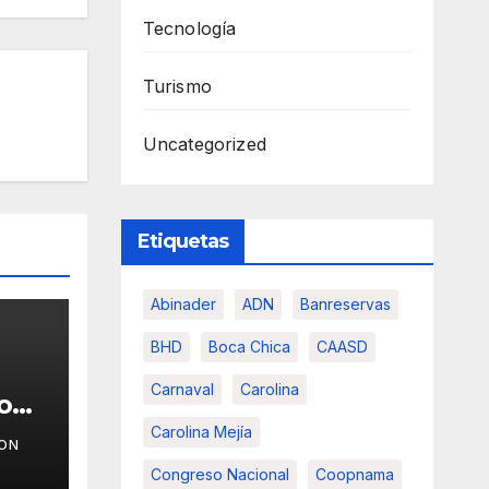
Tecnología
Turismo
Uncategorized
Etiquetas
Abinader
ADN
Banreservas
BHD
Boca Chica
CAASD
Carnaval
Carolina
o
Carolina Mejía
ON
Congreso Nacional
Coopnama