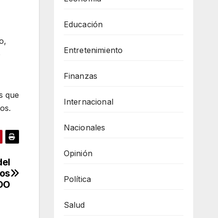
Educación
o,
Entretenimiento
o
Finanzas
s que
Internacional
os.
Nacionales
Opinión
del
Los
Política
SDO
Salud