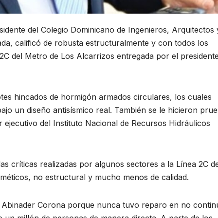
sidente del Colegio Dominicano de Ingenieros, Arquitectos 
a, calificó de robusta estructuralmente y con todos los
 2C del Metro de Los Alcarrizos entregada por el presidente
tes hincados de hormigón armados circulares, los cuales
jo un diseño antisísmico real. También se le hicieron pru
r ejecutivo del Instituto Nacional de Recursos Hidráulicos
las críticas realizadas por algunos sectores a la Línea 2C de
sméticos, no estructural y mucho menos de calidad.
uis Abinader Corona porque nunca tuvo reparo en no contin
de un millón de personas de manera directa. A parte de los