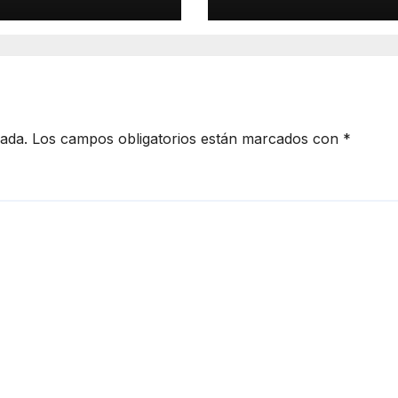
 escoger
responde a nue
as autoridades
realidades
delictivas»
cada.
Los campos obligatorios están marcados con
*