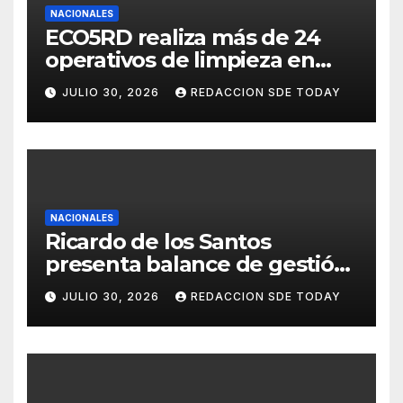
NACIONALES
ECO5RD realiza más de 24
operativos de limpieza en
diferentes provincias y
JULIO 30, 2026
REDACCION SDE TODAY
municipios del país
NACIONALES
Ricardo de los Santos
presenta balance de gestión
con 416 iniciativas aprobadas
JULIO 30, 2026
REDACCION SDE TODAY
y avances históricos en el
Senado