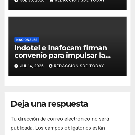
JUL 30, 2026
REDACCION SDE TODAY
y avances históricos en el
Senado
NACIONALES
Indotel e Inafocam firman
convenio para impulsar la
transformación digital y
JUL 14, 2026
REDACCION SDE TODAY
fortalecer formación docente
Deja una respuesta
Tu dirección de correo electrónico no será
publicada.
Los campos obligatorios están