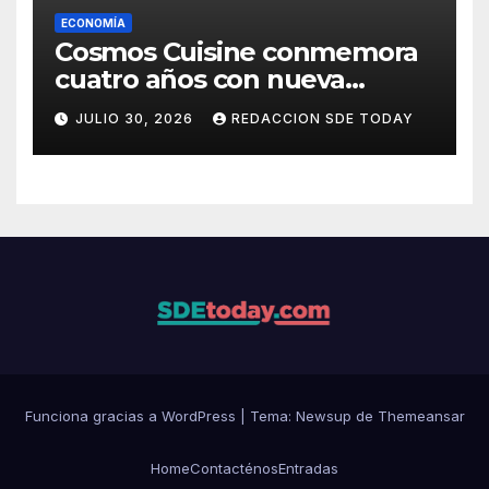
ECONOMÍA
Cosmos Cuisine conmemora
cuatro años con nueva
administración y nuevos
JULIO 30, 2026
REDACCION SDE TODAY
sabores
Funciona gracias a WordPress
|
Tema: Newsup de
Themeansar
Home
Contacténos
Entradas