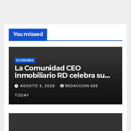
You missed
ECONOMÍA
La Comunidad CEO
Inmobiliario RD celebra su
segundo aniversario
AGOSTO 3, 2026
REDACCION SDE
consolidando una cultura de
TODAY
alianza y colaboración