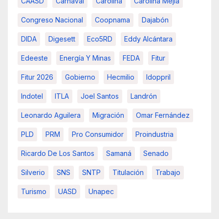
CAASD
Carnaval
Carolina
Carolina Mejía
Congreso Nacional
Coopnama
Dajabón
DIDA
Digesett
Eco5RD
Eddy Alcántara
Edeeste
Energía Y Minas
FEDA
Fitur
Fitur 2026
Gobierno
Hecmilio
Idoppril
Indotel
ITLA
Joel Santos
Landrón
Leonardo Aguilera
Migración
Omar Fernández
PLD
PRM
Pro Consumidor
Proindustria
Ricardo De Los Santos
Samaná
Senado
Silverio
SNS
SNTP
Titulación
Trabajo
Turismo
UASD
Unapec