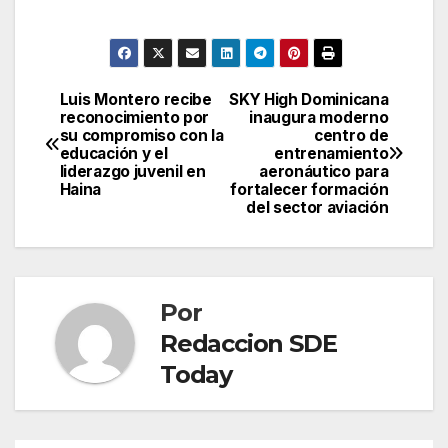
Luis Montero recibe
SKY High Dominicana
Navegación
reconocimiento por
inaugura moderno
su compromiso con la
centro de
de
educación y el
entrenamiento
liderazgo juvenil en
aeronáutico para
entradas
Haina
fortalecer formación
del sector aviación
Por
Redaccion SDE
Today