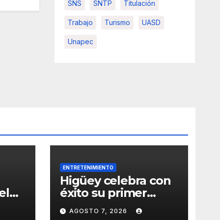
SNS
SNTP
Titulación
Trabajo
Turismo
UASD
Unapec
ENTRETENIMIENTO
Higüey celebra con
el
éxito su primer
Festival de Belleza y
AGOSTO 7, 2026
Emprendimiento