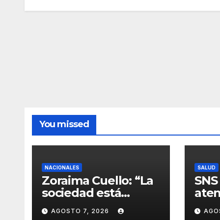
You missed
NACIONALES
SALUD
Zoraima Cuello: “La
SNS 
sociedad está
aten
añorando al PLD y
infa
AGOSTO 7, 2026
AGO
nuestro deber es
con