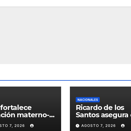
NACIONALES
fortalece
Ricardo de los
ción materno-
Santos asegura 
ntil y neonatal
PRM saldrá
STO 7, 2026
AGOSTO 7, 2026
 nuevas
fortalecido del