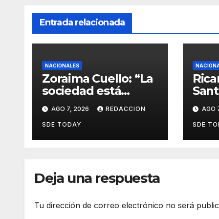
Entrada relacionada
NACIONALES
NACION
Zoraima Cuello: “La
Rica
sociedad está
Sant
añorando al PLD y
PRM 
AGO 7, 2026
REDACCION
AGO 7
nuestro deber es
fort
comunicar con la
proc
SDE TODAY
SDE TO
verdad y las
para
evidencias”
nuev
Deja una respuesta
Tu dirección de correo electrónico no será publi