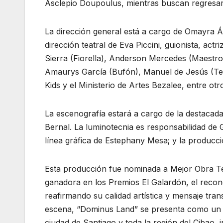
Asclepio Doupoulus, mientras buscan regresar 
La dirección general está a cargo de Omayra 
dirección teatral de Eva Piccini, guionista, actr
Sierra (Fiorella), Anderson Mercedes (Maestro
Amaurys García (Bufón), Manuel de Jesús (Tec
Kids y el Ministerio de Artes Bezalee, entre otr
La escenografía estará a cargo de la destacada
Bernal. La luminotecnia es responsabilidad de
línea gráfica de Estephany Mesa; y la producc
Esta producción fue nominada a Mejor Obra Te
ganadora en los Premios El Galardón, el recono
reafirmando su calidad artística y mensaje t
escena, “Dominus Land” se presenta como un es
ciudad de Santiago y toda la región del Cibao, in