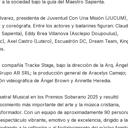
a la sociedad bajo la guía del Maestro Sapienta.
Álvarez, presidenta de Juventud Con Una Misión (JUCUM), 
iz y coreógrafa. Entre los actores y bailarines figuran: Claud
 Sapienta), Eddy Brea Villanova (Asclepio Doupoulus),
), Axel Castro (Lutero), Escuadrón DC, Dream Team, King
os.
 compañía Tracke Stage, bajo la dirección de la Arq. Ánge
 Grupo AR SRL; la producción general de Aracelys Camejo; 
ión videográfica de Ángel Brown y Annette Heredia.
atral Musical en los Premios Soberano 2025 y resultó
cimiento más importante del arte y la música cristiana,
ransformador. Con un equipo de aproximadamente 90 person
pectáculo vibrante, emotivo y de excelencia, dirigido a la
vitando a la reflexión y al fortalecimiento del núcleo familia