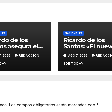
ALES
NACIONALES
rdo de los
Ricardo de los
os asegura el
Santos: «El nuev
saldrá
Código Penal
, 2026
REDACCION
AGO 7, 2026
REDACCI
alecido del
actualiza la
eso interno
legislación y
DAY
SDE TODAY
 escoger
responde a nue
as autoridades
realidades
delictivas»
cada.
Los campos obligatorios están marcados con
*