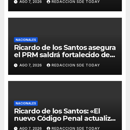
AGO 7, 2026
REDACCION SDE TODAY
con la verdad y las
evidencias”
NACIONALES
Ricardo de los Santos asegura
el PRM saldrá fortalecido del
proceso interno para escoger
AGO 7, 2026
REDACCION SDE TODAY
nuevas autoridades
NACIONALES
Ricardo de los Santos: «El
nuevo Código Penal actualiza
la legislación y responde a
AGO 7, 2026
REDACCION SDE TODAY