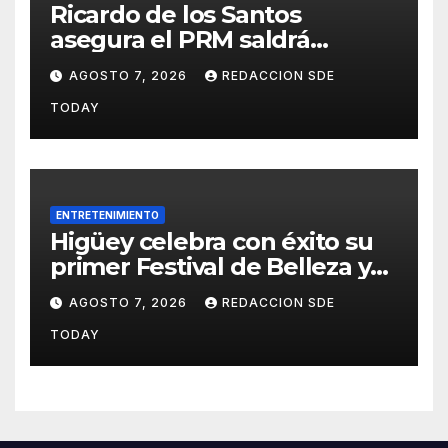
Ricardo de los Santos
asegura el PRM saldrá
fortalecido del proceso
AGOSTO 7, 2026
REDACCION SDE
interno para escoger nuevas
TODAY
autoridades
ENTRETENIMIENTO
Higüey celebra con éxito su
primer Festival de Belleza y
Emprendimiento
AGOSTO 7, 2026
REDACCION SDE
TODAY