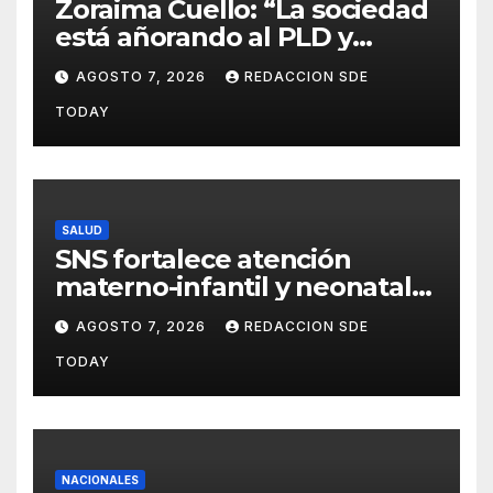
Zoraima Cuello: “La sociedad
está añorando al PLD y
nuestro deber es comunicar
AGOSTO 7, 2026
REDACCION SDE
con la verdad y las
TODAY
evidencias”
SALUD
SNS fortalece atención
materno-infantil y neonatal
con nuevas estrategias y
AGOSTO 7, 2026
REDACCION SDE
avances en la Red Pública de
TODAY
Salud
NACIONALES