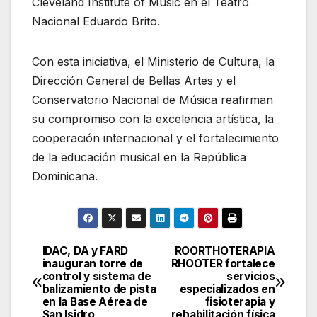
Cleveland Institute of Music en el Teatro
Nacional Eduardo Brito.
Con esta iniciativa, el Ministerio de Cultura, la
Dirección General de Bellas Artes y el
Conservatorio Nacional de Música reafirman
su compromiso con la excelencia artística, la
cooperación internacional y el fortalecimiento
de la educación musical en la República
Dominicana.
IDAC, DA y FARD
ROORTHOTERAPIA
Navegación
inauguran torre de
RHOOTER fortalece
control y sistema de
servicios
de
balizamiento de pista
especializados en
en la Base Aérea de
fisioterapia y
entradas
San Isidro
rehabilitación física