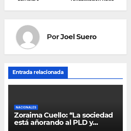
Por
Joel Suero
Entrada relacionada
NACIONALES
Zoraima Cuello: “La sociedad
está añorando al PLD y
nuestro deber es comunicar