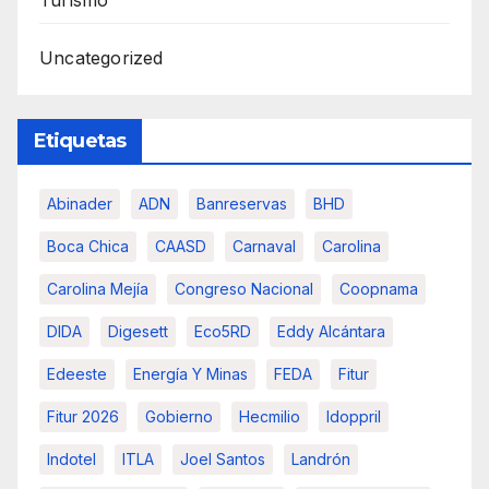
Uncategorized
Etiquetas
Abinader
ADN
Banreservas
BHD
Boca Chica
CAASD
Carnaval
Carolina
Carolina Mejía
Congreso Nacional
Coopnama
DIDA
Digesett
Eco5RD
Eddy Alcántara
Edeeste
Energía Y Minas
FEDA
Fitur
Fitur 2026
Gobierno
Hecmilio
Idoppril
Indotel
ITLA
Joel Santos
Landrón