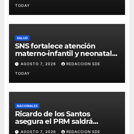
con la verdad y las
TODAY
evidencias”
SALUD
SNS fortalece atención
materno-infantil y neonatal
con nuevas estrategias y
AGOSTO 7, 2026
REDACCION SDE
avances en la Red Pública de
TODAY
Salud
NACIONALES
Ricardo de los Santos
asegura el PRM saldrá
fortalecido del proceso
AGOSTO 7, 2026
REDACCION SDE