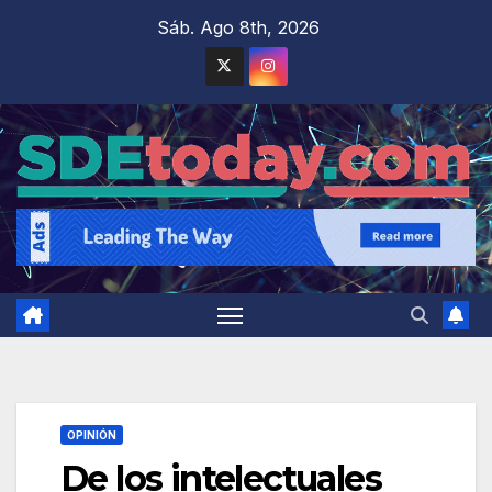
Saltar
Sáb. Ago 8th, 2026
al
contenido
OPINIÓN
De los intelectuales