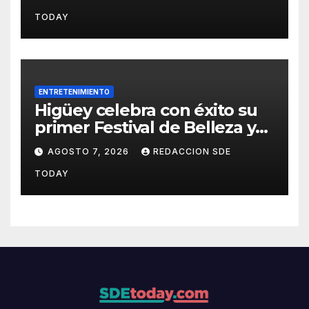
interno para escoger nuevas
TODAY
autoridades
ENTRETENIMIENTO
Higüey celebra con éxito su
primer Festival de Belleza y
Emprendimiento
AGOSTO 7, 2026
REDACCION SDE
TODAY