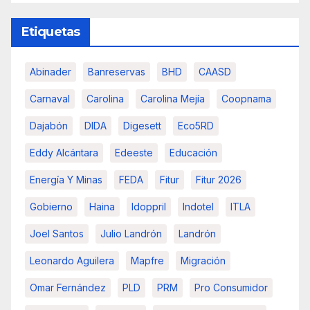
Etiquetas
Abinader
Banreservas
BHD
CAASD
Carnaval
Carolina
Carolina Mejía
Coopnama
Dajabón
DIDA
Digesett
Eco5RD
Eddy Alcántara
Edeeste
Educación
Energía Y Minas
FEDA
Fitur
Fitur 2026
Gobierno
Haina
Idoppril
Indotel
ITLA
Joel Santos
Julio Landrón
Landrón
Leonardo Aguilera
Mapfre
Migración
Omar Fernández
PLD
PRM
Pro Consumidor