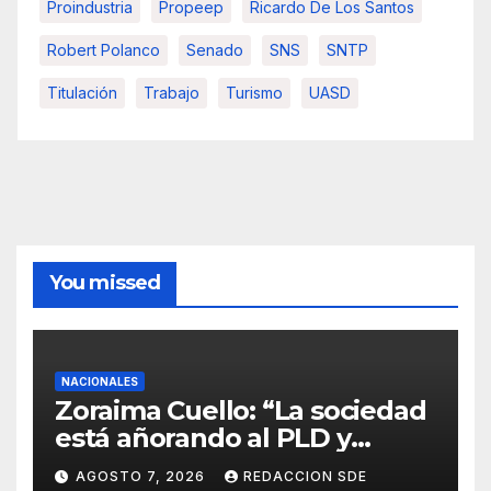
Proindustria
Propeep
Ricardo De Los Santos
Robert Polanco
Senado
SNS
SNTP
Titulación
Trabajo
Turismo
UASD
You missed
NACIONALES
Zoraima Cuello: “La sociedad
está añorando al PLD y
nuestro deber es comunicar
AGOSTO 7, 2026
REDACCION SDE