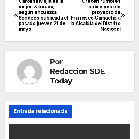
Carolina Mejía es la
Crecen rumores
Navegación
mejor valorada,
sobre posible
según encuesta
proyecto de
de
Sondeos publicada el
Francisco Camacho a
pasado jueves 21 de
la Alcaldía del Distrito
entradas
mayo
Nacional
Por
Redaccion SDE
Today
Entrada relacionada