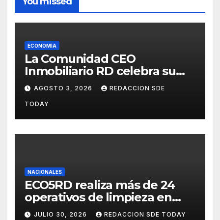
You missed
ECONOMÍA
La Comunidad CEO
Inmobiliario RD celebra su
segundo aniversario
AGOSTO 3, 2026
REDACCION SDE
consolidando una cultura de
TODAY
alianza y colaboración
NACIONALES
ECO5RD realiza más de 24
operativos de limpieza en
diferentes provincias y
JULIO 30, 2026
REDACCION SDE TODAY