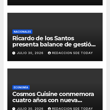
municipios del país
NACIONALES
Ricardo de los Santos
presenta balance de gestión
con 416 iniciativas aprobadas
JULIO 30, 2026
REDACCION SDE TODAY
y avances históricos en el
Senado
ECONOMÍA
Cosmos Cuisine conmemora
cuatro años con nueva
administración y nuevos
JULIO 30, 2026
REDACCION SDE TODAY