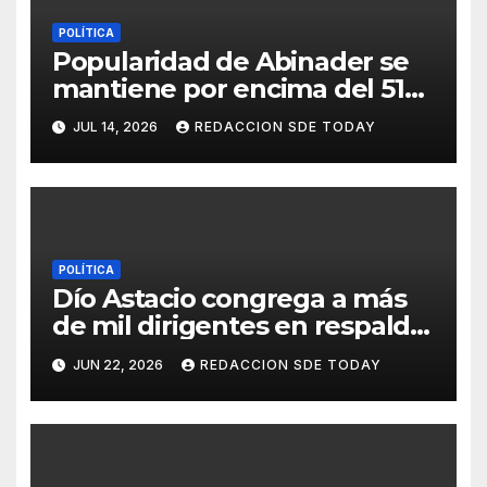
POLÍTICA
Popularidad de Abinader se
mantiene por encima del 51
%, según encuesta de ACD
JUL 14, 2026
REDACCION SDE TODAY
Media
POLÍTICA
Dío Astacio congrega a más
de mil dirigentes en respaldo
a Eduardo “Yayo” Sanz
JUN 22, 2026
REDACCION SDE TODAY
Lovatón