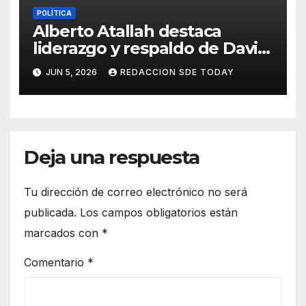
POLÍTICA
Alberto Atallah destaca
liderazgo y respaldo de David
Collado dentro del PRM
JUN 5, 2026
REDACCION SDE TODAY
Deja una respuesta
Tu dirección de correo electrónico no será
publicada.
Los campos obligatorios están
marcados con
*
Comentario
*