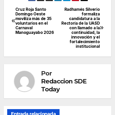
Cruz Roja Santo
Radhamés Silverio
Navegación
Domingo Oeste
formaliza
moviliza más de 35
candidatura a la
de
voluntarios en el
Rectoría de la UASD
Carnaval
con llamado a la
entradas
Manoguayabo 2026
continuidad, la
innovación y el
fortalecimiento
institucional
Por
Redaccion SDE
Today
Entrada relacionada