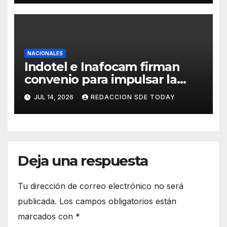
Senado
NACIONALES
Indotel e Inafocam firman
convenio para impulsar la
transformación digital y
JUL 14, 2026
REDACCION SDE TODAY
fortalecer formación docente
Deja una respuesta
Tu dirección de correo electrónico no será
publicada.
Los campos obligatorios están
marcados con
*