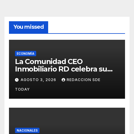
You missed
ECONOMÍA
La Comunidad CEO
Inmobiliario RD celebra su
segundo aniversario
AGOSTO 3, 2026
REDACCION SDE
consolidando una cultura de
TODAY
alianza y colaboración
NACIONALES