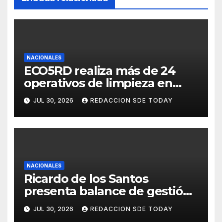
NACIONALES
ECO5RD realiza más de 24
operativos de limpieza en
diferentes provincias y
JUL 30, 2026
REDACCION SDE TODAY
municipios del país
NACIONALES
Ricardo de los Santos
presenta balance de gestión
con 416 iniciativas aprobadas
JUL 30, 2026
REDACCION SDE TODAY
y avances históricos en el