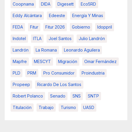
Coopnama
DIDA
Digesett
Eco5RD
Eddy Alcántara
Edeeste
Energía Y Minas
FEDA
Fitur
Fitur 2026
Gobierno
Idoppril
Indotel
ITLA
Joel Santos
Julio Landrón
Landrón
La Romana
Leonardo Aguilera
Mapfre
MESCYT
Migración
Omar Fernández
PLD
PRM
Pro Consumidor
Proindustria
Propeep
Ricardo De Los Santos
Robert Polanco
Senado
SNS
SNTP
Titulación
Trabajo
Turismo
UASD