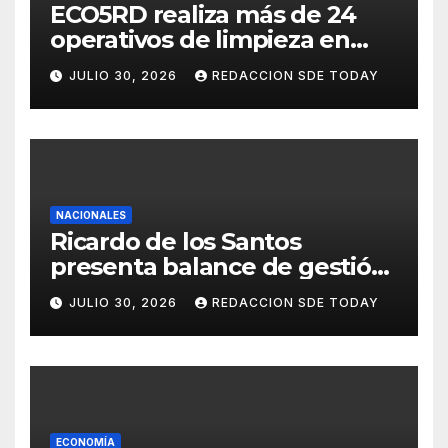
ECO5RD realiza más de 24
operativos de limpieza en
diferentes provincias y
JULIO 30, 2026
REDACCION SDE TODAY
municipios del país
NACIONALES
Ricardo de los Santos
presenta balance de gestión
con 416 iniciativas aprobadas
JULIO 30, 2026
REDACCION SDE TODAY
y avances históricos en el
Senado
ECONOMÍA