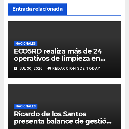
Entrada relacionada
NACIONALES
ECO5RD realiza más de 24
operativos de limpieza en
diferentes provincias y
JUL 30, 2026
REDACCION SDE TODAY
municipios del país
NACIONALES
Ricardo de los Santos
presenta balance de gestión
con 416 iniciativas aprobadas