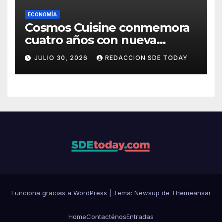
ECONOMÍA
Cosmos Cuisine conmemora
cuatro años con nueva
administración y nuevos
JULIO 30, 2026
REDACCION SDE TODAY
sabores
Funciona gracias a WordPress
|
Tema: Newsup de
Themeansar
Home
Contacténos
Entradas