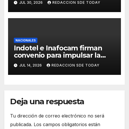
JUL 30, 2026
REDACCION SDE TODAY
y avances históricos en el
Senado
NACIONALES
Indotel e Inafocam firman
convenio para impulsar la
transformación digital y
JUL 14, 2026
REDACCION SDE TODAY
fortalecer formación docente
Deja una respuesta
Tu dirección de correo electrónico no será
publicada.
Los campos obligatorios están