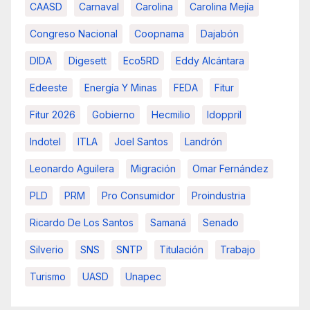
CAASD
Carnaval
Carolina
Carolina Mejía
Congreso Nacional
Coopnama
Dajabón
DIDA
Digesett
Eco5RD
Eddy Alcántara
Edeeste
Energía Y Minas
FEDA
Fitur
Fitur 2026
Gobierno
Hecmilio
Idoppril
Indotel
ITLA
Joel Santos
Landrón
Leonardo Aguilera
Migración
Omar Fernández
PLD
PRM
Pro Consumidor
Proindustria
Ricardo De Los Santos
Samaná
Senado
Silverio
SNS
SNTP
Titulación
Trabajo
Turismo
UASD
Unapec