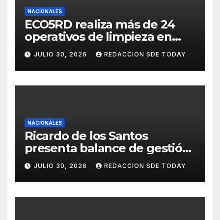
NACIONALES
ECO5RD realiza más de 24
operativos de limpieza en
diferentes provincias y
JULIO 30, 2026
REDACCION SDE TODAY
municipios del país
NACIONALES
Ricardo de los Santos
presenta balance de gestión
con 416 iniciativas aprobadas
JULIO 30, 2026
REDACCION SDE TODAY
y avances históricos en el
Senado