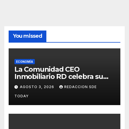
You missed
ECONOMÍA
La Comunidad CEO
Inmobiliario RD celebra su
segundo aniversario
AGOSTO 3, 2026
REDACCION SDE
consolidando una cultura de
TODAY
alianza y colaboración