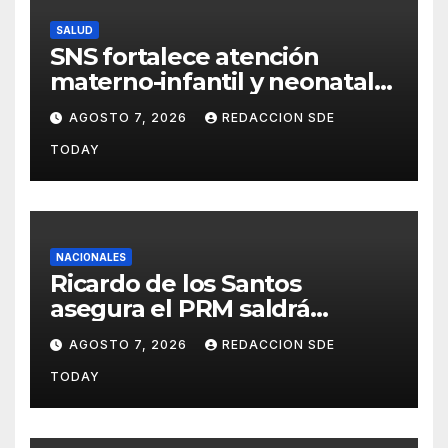
SALUD
SNS fortalece atención
materno-infantil y neonatal
con nuevas estrategias y
AGOSTO 7, 2026
REDACCION SDE
avances en la Red Pública de
TODAY
Salud
NACIONALES
Ricardo de los Santos
asegura el PRM saldrá
fortalecido del proceso
AGOSTO 7, 2026
REDACCION SDE
interno para escoger nuevas
TODAY
autoridades