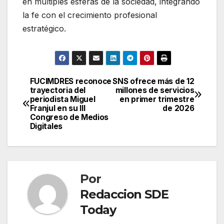
en múltiples esferas de la sociedad, integrando
la fe con el crecimiento profesional
estratégico.
FUCIMDRES reconoce
SNS ofrece más de 12
Navegación
trayectoria del
millones de servicios
periodista Miguel
en primer trimestre
de
Franjul en su III
de 2026
Congreso de Medios
entradas
Digitales
Por
Redaccion SDE
Today