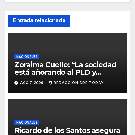
Entrada relacionada
NACIONALES
Zoraima Cuello: “La sociedad
está añorando al PLD y
nuestro deber es comunicar
AGO 7, 2026
REDACCION SDE TODAY
con la verdad y las
evidencias”
NACIONALES
Ricardo de los Santos asegura