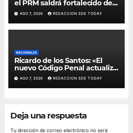
el PRM saldrá fortalecido del
proceso interno para escoger
AGO 7, 2026
REDACCION SDE TODAY
nuevas autoridades
NACIONALES
Ricardo de los Santos: «El
nuevo Código Penal actualiza
la legislación y responde a
AGO 7, 2026
REDACCION SDE TODAY
nuevas realidades delictivas»
Deja una respuesta
Tu dirección de correo electrónico no será