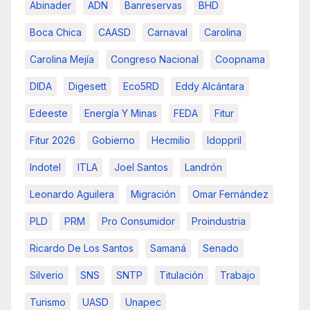
Abinader
ADN
Banreservas
BHD
Boca Chica
CAASD
Carnaval
Carolina
Carolina Mejía
Congreso Nacional
Coopnama
DIDA
Digesett
Eco5RD
Eddy Alcántara
Edeeste
Energía Y Minas
FEDA
Fitur
Fitur 2026
Gobierno
Hecmilio
Idoppril
Indotel
ITLA
Joel Santos
Landrón
Leonardo Aguilera
Migración
Omar Fernández
PLD
PRM
Pro Consumidor
Proindustria
Ricardo De Los Santos
Samaná
Senado
Silverio
SNS
SNTP
Titulación
Trabajo
Turismo
UASD
Unapec