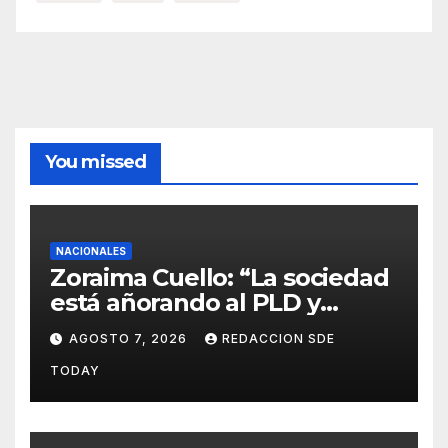
You missed
NACIONALES
Zoraima Cuello: “La sociedad
está añorando al PLD y
nuestro deber es comunicar
AGOSTO 7, 2026
REDACCION SDE
con la verdad y las
TODAY
evidencias”