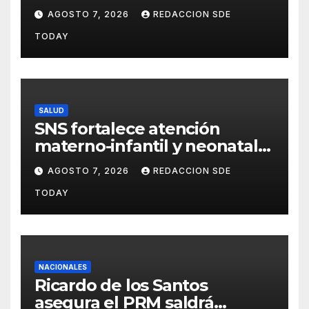
nuestro deber es comunicar
AGOSTO 7, 2026
REDACCION SDE
con la verdad y las
TODAY
evidencias”
SALUD
SNS fortalece atención
materno-infantil y neonatal
con nuevas estrategias y
AGOSTO 7, 2026
REDACCION SDE
avances en la Red Pública de
TODAY
Salud
NACIONALES
Ricardo de los Santos
asegura el PRM saldrá