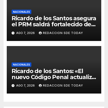
NACIONALES
Ricardo de los Santos asegura
el PRM saldrá fortalecido del
proceso interno para escoger
AGO 7, 2026
REDACCION SDE TODAY
nuevas autoridades
NACIONALES
Ricardo de los Santos: «El
nuevo Código Penal actualiza
la legislación y responde a
AGO 7, 2026
REDACCION SDE TODAY
nuevas realidades delictivas»