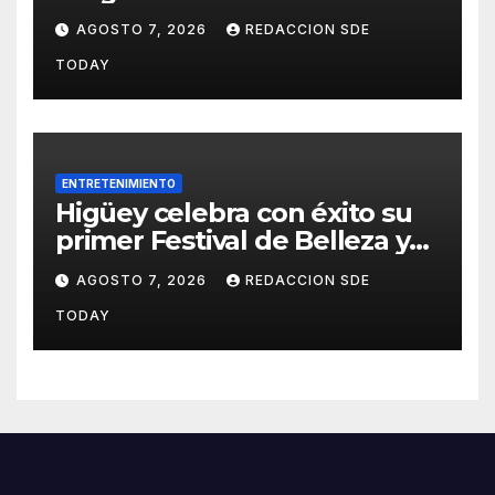
fortalecido del proceso
AGOSTO 7, 2026
REDACCION SDE
interno para escoger nuevas
TODAY
autoridades
ENTRETENIMIENTO
Higüey celebra con éxito su
primer Festival de Belleza y
Emprendimiento
AGOSTO 7, 2026
REDACCION SDE
TODAY