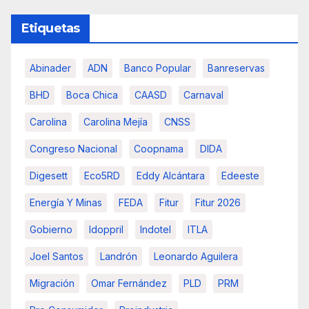
Etiquetas
Abinader
ADN
Banco Popular
Banreservas
BHD
Boca Chica
CAASD
Carnaval
Carolina
Carolina Mejía
CNSS
Congreso Nacional
Coopnama
DIDA
Digesett
Eco5RD
Eddy Alcántara
Edeeste
Energía Y Minas
FEDA
Fitur
Fitur 2026
Gobierno
Idoppril
Indotel
ITLA
Joel Santos
Landrón
Leonardo Aguilera
Migración
Omar Fernández
PLD
PRM