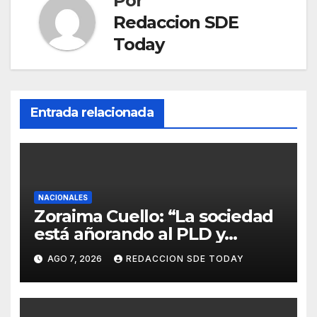
Por
Redaccion SDE
Today
Entrada relacionada
NACIONALES
Zoraima Cuello: “La sociedad
está añorando al PLD y
nuestro deber es comunicar
AGO 7, 2026
REDACCION SDE TODAY
con la verdad y las
evidencias”