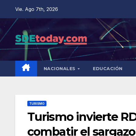
Saltar
Vie. Ago 7th, 2026
al
contenido
NACIONALES
EDUCACIÓN
TURISMO
Turismo invierte RD
combatir el sargazo 