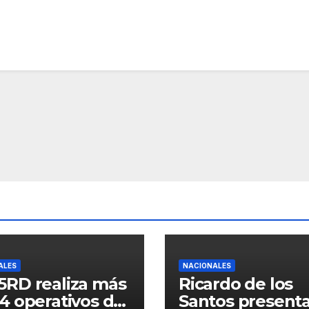
ALES
NACIONALES
5RD realiza más
Ricardo de los
4 operativos de
Santos present