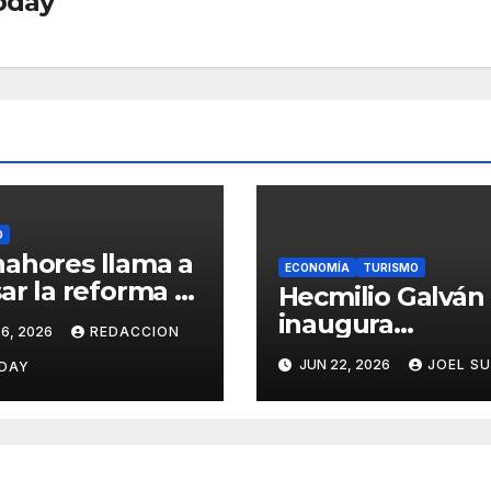
oday
O
ahores llama a
ECONOMÍA
TURISMO
sar la reforma a
Hecmilio Galván
ey de Residuos
inaugura
6, 2026
REDACCION
dos y advierte
Restaurante de
JUN 22, 2026
JOEL S
e impacto en
DAY
Pescadores
ores
Tilamiches en
uctivos
Dajabón